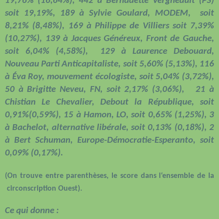
19,76% (16,64%), 442 à Bernadette Vergneault (PS)
soit 19,19%, 189 à Sylvie Goulard, MODEM,
soit
8,21% (8,48%), 169 à Philippe de Villiers soit 7,39%
(10,27%), 139 à Jacques Généreux, Front de Gauche,
soit 6,04% (4,58%),
129 à Laurence Debouard,
Nouveau Parti Anticapitaliste, soit 5,60% (5,13%), 116
à Éva Roy, mouvement écologiste, soit 5,04% (3,72%),
50 à Brigitte Neveu, FN, soit 2,17% (3,06%),
21 à
Chistian Le Chevalier, Debout la République, soit
0,91%(0,59%), 15 à Hamon, LO, soit 0,65% (1,25%), 3
à Bachelot, alternative libérale, soit 0,13% (0,18%), 2
à Bert Schuman, Europe-Démocratie-Esperanto, soit
0,09% (0,17%).
(On trouve entre parenthèses, le score dans l‘ensemble de la
circonscription Ouest).
Ce qui donne :