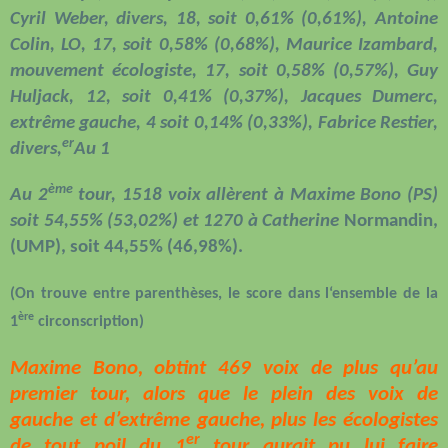
Cyril Weber, divers, 18, soit 0,61% (0,61%), Antoine
Colin, LO, 17, soit 0,58% (0,68%), Maurice Izambard,
mouvement écologiste, 17, soit 0,58% (0,57%), Guy
Huljack, 12, soit 0,41% (0,37%), Jacques Dumerc,
extrême gauche, 4 soit 0,14% (0,33%), Fabrice Restier,
er
divers,
Au 1
ème
Au 2
tour, 1518 voix allèrent à Maxime Bono (PS)
soit 54,55% (53,02%) et 1270 à Catherine
Normandin,
(UMP), soit 44,55% (46,98%).
(On trouve entre parenthèses, le score dans l‘ensemble de la
ère
1
circonscription)
Maxime Bono, obtint 469 voix de plus qu’au
premier tour, alors que le plein des voix de
gauche et d’extrême gauche, plus les écologistes
er
de tout poil du 1
tour aurait pu lui faire