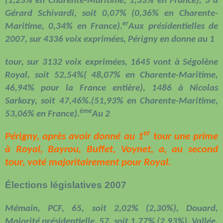
(1,23% en Charente-Maritime, 1,33% en France), 3 à
Gérard Schivardi, soit 0,07% (0,36% en Charente-
er
Maritime, 0,34% en France).
Aux présidentielles de
2007, sur 4336 voix exprimées, Périgny en donne au 1
tour, sur 3132 voix exprimées, 1645 vont à Ségolène
Royal, soit 52,54%( 48,07% en Charente-Maritime,
46,94% pour la France entière), 1486 à Nicolas
Sarkozy, soit 47,46%.(51,93% en Charente-Maritime,
ème
53,06% en France).
Au 2
er
Périgny, après avoir donné au 1
tour une prime
à Royal, Bayrou, Buffet, Voynet, a, au second
tour, voté majoritairement pour Royal.
Élections législatives 2007
Mémain, PCF, 65, soit 2,02% (2,30%), Douard,
Majorité présidentielle, 57, soit 1,77% (2,93%), Vallée,