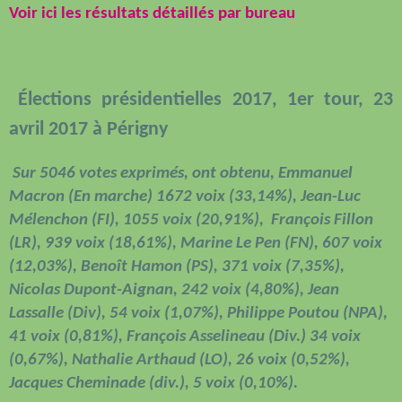
Voir ici les résultats détaillés par bureau
Élections présidentielles 2017, 1er tour, 23
avril 2017 à Périgny
S
ur 5046 votes exprimés, ont obtenu,
Emmanuel
Macron
(En marche) 1672 voix (33,14%),
Jean-Luc
Mélenchon
(FI), 1055 voix (20,91%),
François Fillon
(LR), 939 voix (18,61%),
Marine Le Pen
(FN), 607 voix
(12,03%),
Benoît Hamon
(PS), 371 voix (7,35%),
Nicolas Dupont-Aignan
, 242 voix (4,80%),
Jean
Lassalle
(Div), 54 voix (1,07%),
Philippe Poutou
(NPA),
41 voix (0,81%),
François Asselineau
(Div.) 34 voix
(0,67%),
Nathalie Arthaud
(LO), 26 voix (0,52%),
Jacques Cheminade
(div.), 5 voix (0,10%).