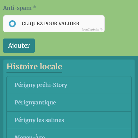
Anti-spam
CLIQUEZ POUR VALIDER
IconCaptcha ©
Ajouter
Histoire locale
Périgny préhi-Story
Pérignyantique
Périgny les salines
Moyen-Âge