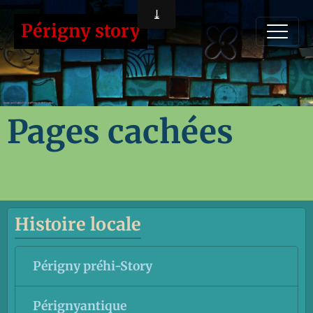
Périgny story
Pages cachées
Histoire locale
Périgny préhi-Story
Pérignyantique