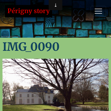
Périgny story
IMG_0090