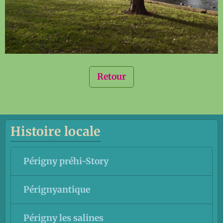
Retour
Histoire locale
Périgny préhi-Story
Pérignyantique
Périgny les salines