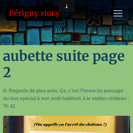
Périgny story
aubette suite page
2
Ø
Regarde de plus près. Ça, c’est l’heure du passage
du bus spécial à son arrêt habituel, à la station château :
7h 42