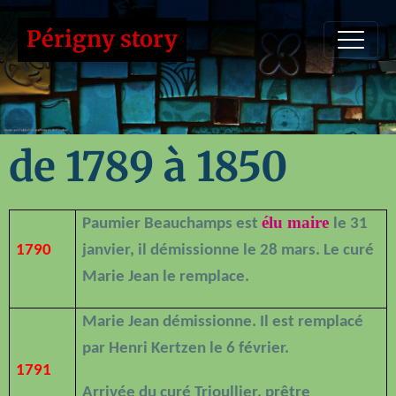
Périgny story
de 1789 à 1850
élu maire
Paumier Beauchamps est
le 31
1790
janvier, il démissionne le 28 mars. Le curé
Marie Jean le remplace.
Marie Jean démissionne. Il est remplacé
par Henri Kertzen le 6 février.
1791
Arrivée du curé Trioullier, prêtre