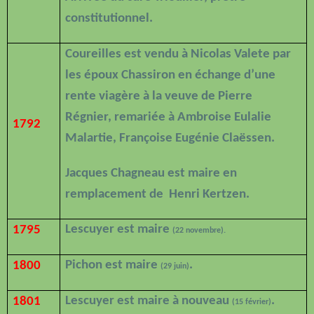
constitutionnel.
Coureilles est vendu à Nicolas Valete par
les époux Chassiron en échange d’une
rente viagère à la veuve de Pierre
Régnier, remariée à Ambroise Eulalie
1792
Malartie, Françoise Eugénie Claëssen.
Jacques Chagneau est maire en
remplacement de
Henri Kertzen.
Lescuyer est maire
1795
(22 novembre).
Pichon est maire
.
1800
(29 juin)
Lescuyer est maire à nouveau
.
1801
(15 février)