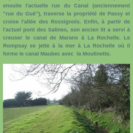
ensuite l'actuelle rue du Canal (anciennement
"rue du Gué"), traverse la propriété de Passy et
croise l'allée des Rossignols. Enfin, à partir de
l'actuel pont des Salines, son ancien lit a servi à
creuser le canal de Marans à La Rochelle. Le
Rompsay se jette à la mer à La Rochelle où il
forme le canal Maubec avec la Moulinette.