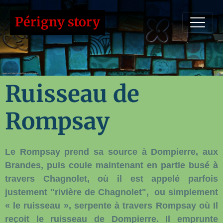
Périgny story
Ruisseau de
Rompsay
Le Rompsay prend sa source à Dompierre, aux
Brandes, puis coule maintenant en partie busé à
travers Chagnolet, où il est appelé parfois
justement "rivière de Chagnolet", ou simplement
« le ruisseau », serpente à travers Rompsay où Il
reçoit le ruisseau de Dompierre. Il emprunte