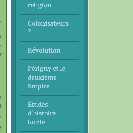
religion
Colonisateurs
e
?
e
s
Révolution
t
Périgny et le
deuxième
Empire
,
Études
t
d'histoire
»
locale
e