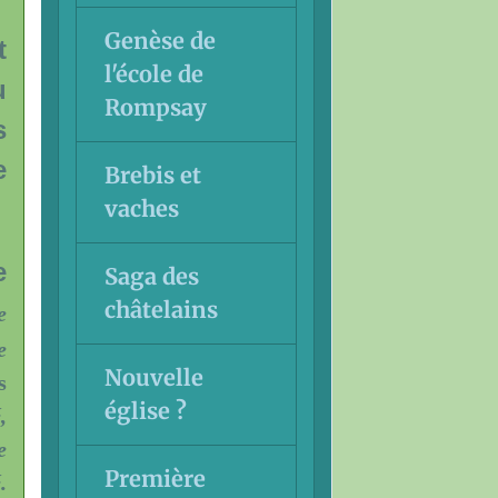
Genèse de
t
l'école de
u
Rompsay
s
e
Brebis et
vaches
e
Saga des
châtelains
e
e
Nouvelle
s
église ?
,
e
Première
.