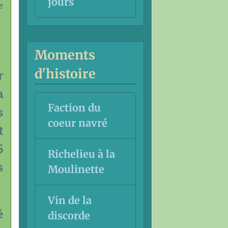
jours
e
Moments
d'histoire
r
a
Faction du
s
coeur navré
t
5
Richelieu à la
s
Moulinette
Vin de la
é
discorde