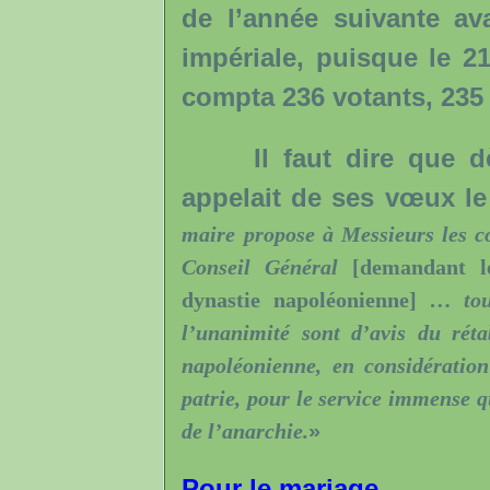
de l’année suivante ava
impériale, puisque le 2
compta 236 votants, 235 «
Il faut dire que dès 
appelait de ses vœux le
maire propose à Messieurs les c
Conseil Général
[demandant le
dynastie napoléonienne]
… tous
l’unanimité sont d’avis du réta
napoléonienne, en considératio
patrie, pour le service immense q
de l’anarchie.
»
Pour le mariage