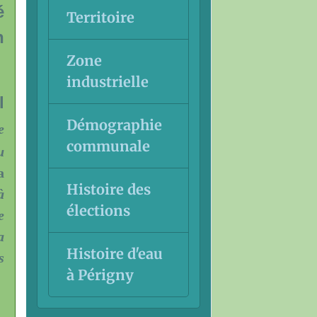
é
Territoire
n
Zone
industrielle
l
Démographie
e
communale
u
a
Histoire des
à
élections
e
a
Histoire d'eau
s
à Périgny