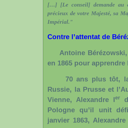
[…] [Le conseil] demande au ci
précieux de votre Majesté, sa Maj
Impérial."
Contre l’attentat de Bér
Antoine Bérézowski, Po
en 1865 pour apprendre 
70 ans plus tôt, la P
Russie, la Prusse et l’A
er
Vienne, Alexandre I
de
Pologne qu’il unit déf
janvier 1863, Alexandre