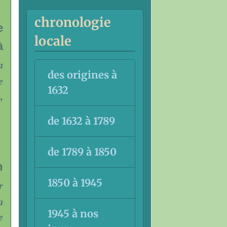
chronologie
e
locale
à
a
des origines à
e
1632
,
de 1632 à 1789
de 1789 à 1850
n
1850 à 1945
r
a
1945 à nos
e