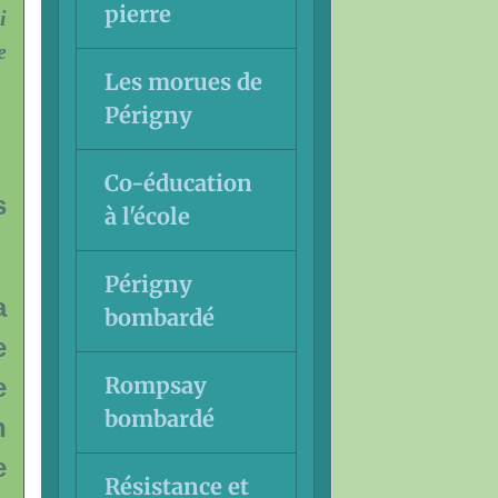
pierre
i
e
Les morues de
Périgny
Co-éducation
s
à l'école
Périgny
a
bombardé
e
Rompsay
e
bombardé
n
e
Résistance et