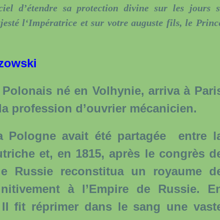
el d’étendre sa protection divine sur les jours s
esté l‘Impératrice et sur votre auguste fils, le Princ
ézowski
lonais né en Volhynie, arriva à Pari
la profession d’ouvrier mécanicien.
ologne avait été partagée entre l
utriche et, en 1815, après le congrès d
 Russie reconstitua un royaume d
initivement à l’Empire de Russie. E
 II fit réprimer dans le sang une vast