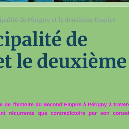
palité de Périgny et le deuxième Empire
ipalité de
et le deuxième
tie de l'histoire du Second Empire à Périgny à traver
t récurrente que contradictoire par son consei