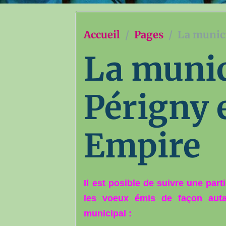
Accueil
Pages
La munici
La munic
Périgny 
Empire
Il est posible de suivre une par
les voeux émis de façon autan
municipal :