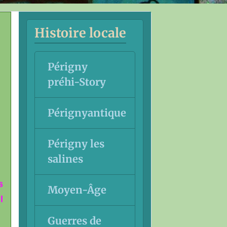
Histoire locale
Périgny
préhi-Story
Pérignyantique
Périgny les
salines
s
Moyen-Âge
l
Guerres de