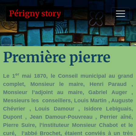
Périgny story
Première pierre
er
Le 1
mai 1870, le Conseil municipal au grand
complet, Monsieur le maire, Henri Paraud ,
Monsieur l’adjoint au
maire, Gabriel Auger ,
Messieurs les
conseillers, Louis Martin , Auguste
Chévrier , Louis Damour , Isidore Lebiguais,
Dupont
, Jean Damour-Pouvreau , Perrier aîné,
Pierre Suire, l’instituteur Monsieur Chabot et le
curé, l’abbé Brochet,
étaient conviés à un très