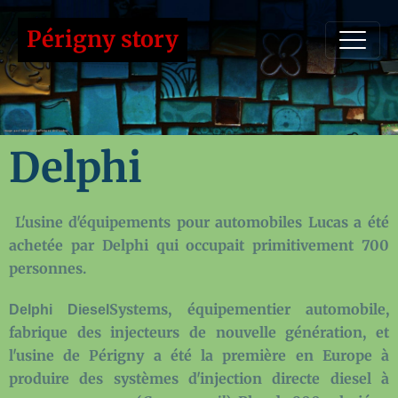
Périgny story
Delphi
L
'usine d'équipements pour automobiles Lucas a été
achetée par Delphi qui occupait primitivement 700
personnes.
Systems, équipementier automobile,
Delphi Diesel
fabrique des injecteurs de nouvelle génération, et
l'usine de Périgny a été la première en Europe à
produire des systèmes d'injection directe diesel à