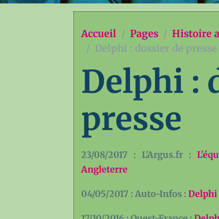
Accueil
Pages
Histoire 
Delphi : dossier de presse
Delphi : 
presse
23/08/2017 : L'Argus.fr :
L'éq
Angleterre
04/05/2017 : Auto-Infos :
Delphi
17/10/2016 : Ouest-France :
Delph