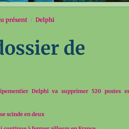
au présent
Delphi
dossier de
uipementier Delphi va supprimer 520 postes e
 se scinde en deux
i
continue à fermer ailleurs en France