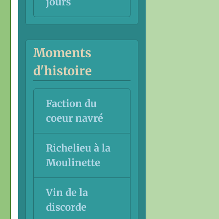
jours
Moments
d'histoire
Faction du
coeur navré
Richelieu à la
Moulinette
Vin de la
discorde