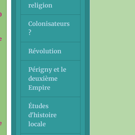
religion
0
Colonisateurs
?
e
Révolution
Périgny et le
deuxième
Empire
Études
d'histoire
e
locale