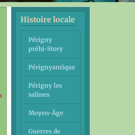
Histoire locale
Périgny
préhi-Story
Pérignyantique
Périgny les
salines
n
Moyen-Âge
Guerres de