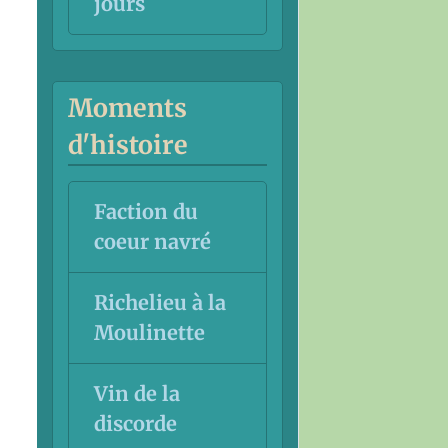
jours
Moments
d'histoire
Faction du
coeur navré
Richelieu à la
Moulinette
Vin de la
discorde