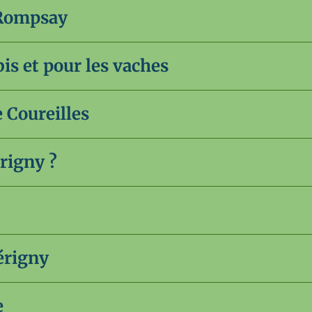
 Rompsay
is et pour les vaches
e Coureilles
érigny ?
érigny
e