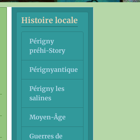
Histoire locale
Périgny
préhi-Story
Pérignyantique
Périgny les
salines
Moyen-Âge
Guerres de