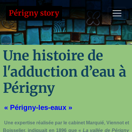
Périgny story
Une histoire de
l'adduction d’eau à
Périgny
« Périgny-les-eaux »
Une expertise réalisée par le cabinet Marquié, Viennot et
Boisselier, indiquait en 1896 que «
La vallée de Périgny