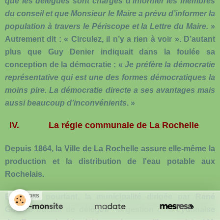
que les délégués sont chargés d’informer les membres
du conseil et que Monsieur le Maire a prévu d’informer la
population à travers le Périscope et la Lettre du Maire.
»
Autrement dit : « Circulez, il n’y a rien à voir ». D’autant
plus que Guy Denier indiquait dans la foulée sa
conception de la démocratie : «
Je préfère la démocratie
représentative qui est une des formes démocratiques la
moins pire. La démocratie directe a ses avantages mais
aussi beaucoup d’inconvénients
. »
IV.
La régie communale de La Rochelle
Depuis 1864, la Ville de La Rochelle assure elle-même la
production et la distribution de l'eau potable aux
Rochelais.
En 1944, pourtant, la municipalité dirigée par René
SPONSORS
Godard décida de déléguer la gestion à la Lyonnaise