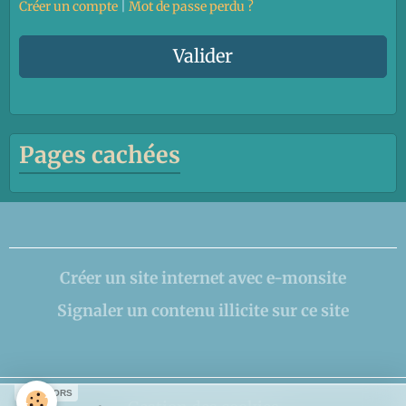
Créer un compte
|
Mot de passe perdu ?
Valider
Pages cachées
Créer un site internet avec e-monsite
Signaler un contenu illicite sur ce site
SPONSORS