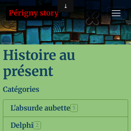
Périgny story
Histoire au
présent
Catégories
L'absurde aubette
5
Delphi
2