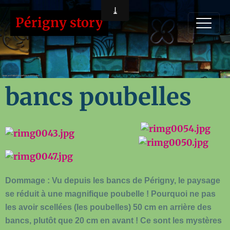
Périgny story
bancs poubelles
Dommage : Vu depuis les bancs de Périgny, le paysage
se réduit à une magnifique poubelle ! Pourquoi ne pas
les avoir scellées (les poubelles) 50 cm en arrière des
bancs, plutôt que 20 cm en avant ! Ce sont les mystères