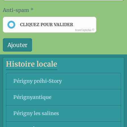
Anti-spam
CLIQUEZ POUR VALIDER
IconCaptcha ©
Ajouter
Histoire locale
Périgny préhi-Story
Pérignyantique
Périgny les salines