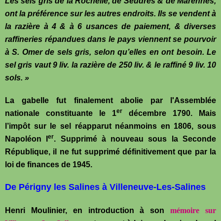
Les sels gris de la Rochelle, de Seudres & de Marennes,
ont la préférence sur les autres endroits. Ils se vendent à
la razière à 4 & à 6 usances de paiement, & diverses
raffineries répandues dans le pays viennent se pourvoir
à S. Omer de sels gris, selon qu’elles en ont besoin. Le
sel gris vaut 9 liv. la razière de 250 liv. & le raffiné 9 liv. 10
sols. »
La gabelle fut finalement abolie par l'Assemblée
er
nationale constituante le 1
décembre 1790. Mais
l’impôt sur le sel réapparut néanmoins en 1806, sous
er
Napoléon I
. Supprimé à nouveau sous la Seconde
République, il ne fut supprimé définitivement que par la
loi de finances de 1945.
De Périgny les Salines à Villeneuve-Les-Salines
Henri Moulinier, en introduction à son
mémoire sur