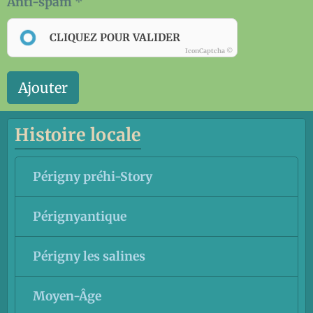
Anti-spam
CLIQUEZ POUR VALIDER
IconCaptcha ©
Ajouter
Histoire locale
Périgny préhi-Story
Pérignyantique
Périgny les salines
Moyen-Âge