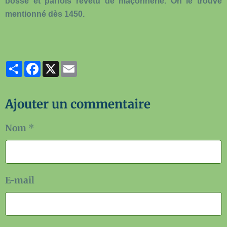
bosse et parfois revêtu de maçonnerie. On le trouve
mentionné dès 1450.
Partager
Facebook
X
Email
Ajouter un commentaire
Nom
E-mail