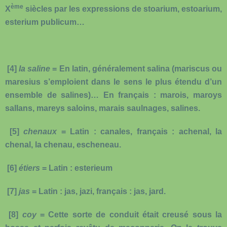
ème
X
siècles par les expressions de stoarium, estoarium,
esterium publicum…
[4]
la saline
= En latin, généralement salina (mariscus ou
maresius s’emploient dans le sens le plus étendu d’un
ensemble de salines)… En français : marois, maroys
sallans, mareys saloins, marais saulnages, salines.
[5]
chenaux
= Latin : canales, français : achenal, la
chenal, la chenau, escheneau.
[6]
étiers
= Latin : esterieum
[7]
jas
= Latin : jas, jazi, français : jas, jard.
[8]
coy
= Cette sorte de conduit était creusé sous la