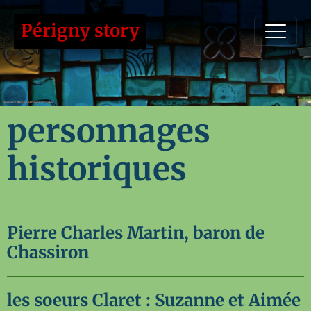
Périgny story
personnages
historiques
Pierre Charles Martin, baron de
Chassiron
les soeurs Claret : Suzanne et Aimée