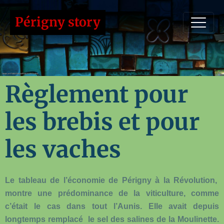
Périgny story
Règlement pour
les brebis et pour
les vaches
Le tableau de l’économie de Périgny à la Révolution,
montre une prédominance de la viticulture, comme
c’était le cas dans tout l’Aunis. Elle avait depuis
longtemps remplacé le sel des salines de la Moulinette.