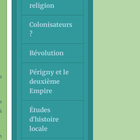
religion
Colonisateurs
?
Révolution
Périgny et le
e
deuxième
Empire
e
Études
à
d'histoire
locale
n