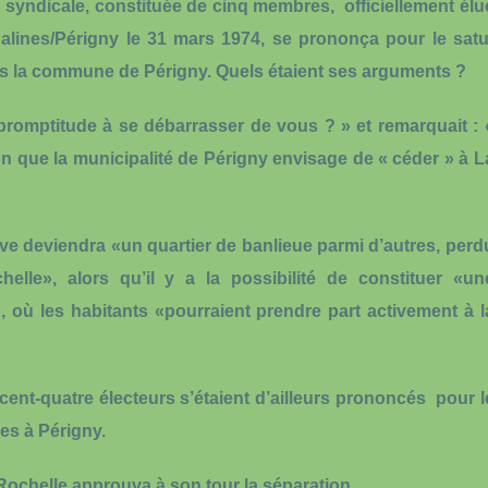
 syndicale, constituée de cinq membres, officiellement élu
-Salines/Périgny le 31 mars 1974, se prononça pour le satu
ans la commune de Périgny. Quels étaient ses arguments ?
 promptitude à se débarrasser de vous ? » et remarquait : 
on que la municipalité de Périgny envisage de « céder » à L
ve deviendra «un quartier de banlieue parmi d’autres, perd
le», alors qu’il y a la possibilité de constituer «un
, où les habitants «pourraient prendre part activement à l
cent-quatre électeurs s’étaient d’ailleurs prononcés pour l
es à Périgny.
Rochelle approuva à son tour la séparation.