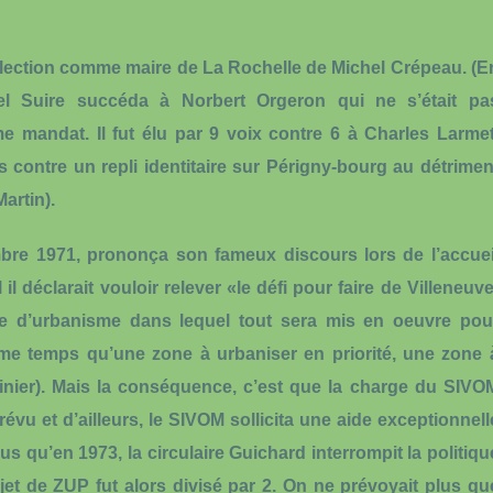
’élection comme maire de La Rochelle de Michel Crépeau. (E
 Suire succéda à Norbert Orgeron qui ne s’était pa
e mandat. Il fut élu par 9 voix contre 6 à Charles Larmet
s contre un repli identitaire sur Périgny-bourg au détrimen
artin).
mbre 1971, prononça son fameux discours lors de l’accuei
l déclarait vouloir relever «le défi pour faire de Villeneuve
re d’urbanisme dans lequel tout sera mis en oeuvre pou
ême temps qu’une zone à urbaniser en priorité, une zone 
linier). Mais la conséquence, c’est que la charge du SIVO
révu et d’ailleurs, le SIVOM sollicita une aide exceptionnell
lus qu’en 1973, la circulaire Guichard interrompit la politiqu
et de ZUP fut alors divisé par 2. On ne prévoyait plus qu