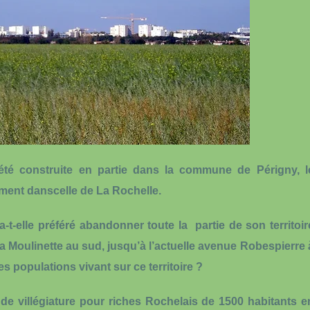
 été construite en partie dans la commune de Périgny, l
ement danscelle de La Rochelle.
-t-elle préféré abandonner toute la partie de son territoir
 la Moulinette au sud, jusqu’à l’actuelle avenue Robespierre 
les populations vivant sur ce territoire ?
t de villégiature pour riches Rochelais de 1500 habitants e