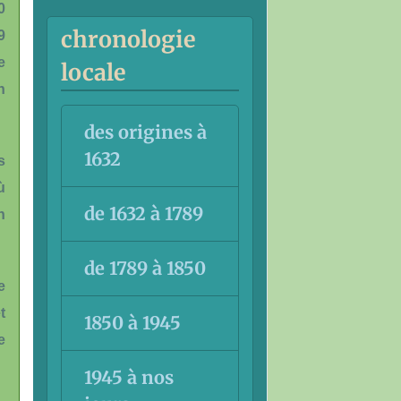
0
chronologie
9
e
locale
n
des origines à
1632
s
ù
de 1632 à 1789
n
de 1789 à 1850
e
t
1850 à 1945
e
1945 à nos