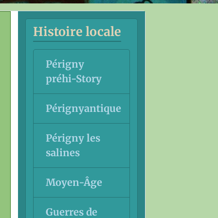
Histoire locale
Périgny
préhi-Story
Pérignyantique
Périgny les
salines
Moyen-Âge
Guerres de