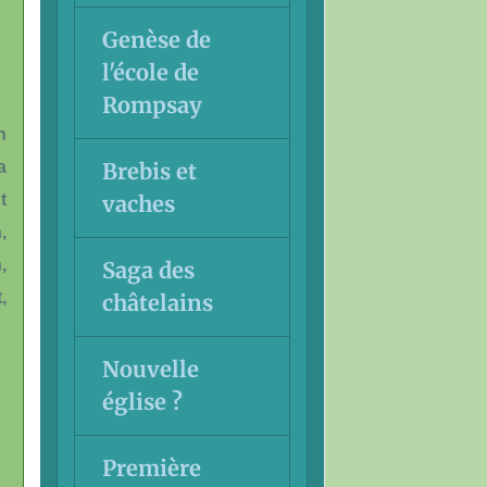
Genèse de
l'école de
Rompsay
n
Brebis et
a
vaches
t
,
,
Saga des
,
châtelains
Nouvelle
église ?
Première