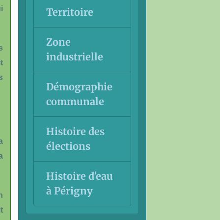
i
Territoire
Zone
s
industrielle
t
s
Démographie
communale
Histoire des
a
élections
a
Histoire d'eau
à Périgny
n
t