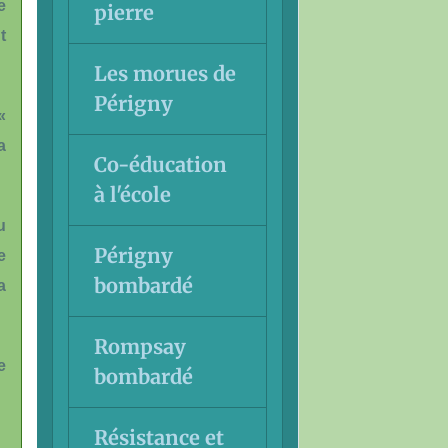
e
pierre
t
Les morues de
Périgny
«
a
Co-éducation
à l'école
u
Périgny
e
bombardé
a
Rompsay
e
bombardé
Résistance et