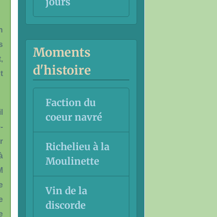
jours
n
s
Moments
,
d'histoire
t
Faction du
l
coeur navré
-
r
Richelieu à la
à
Moulinette
M
e
Vin de la
e
discorde
e