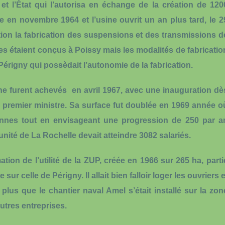
 et l’État qui l’autorisa en échange de la création de 120
e en novembre 1964 et l’usine ouvrit un an plus tard, le 2
tion la fabrication des suspensions et des transmissions d
es étaient conçus à Poissy mais les modalités de fabricatio
Périgny qui possèdait l’autonomie de la fabrication.
ine furent achevés en avril 1967, avec une inauguration dè
 premier ministre. Sa surface fut doublée en 1969 année o
nnes tout en envisageant une progression de 250 par a
l’unité de La Rochelle devait atteindre 3082 salariés.
tion de l’utilité de la ZUP, créée en 1966 sur 265 ha, parti
ur celle de Périgny. Il allait bien falloir loger les ouvriers e
 plus que le chantier naval Amel s’était installé sur la zon
autres entreprises.