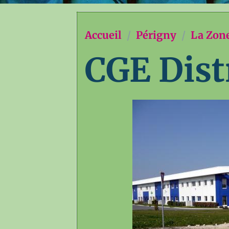
Accueil
Périgny
La Zone
CGE Dist