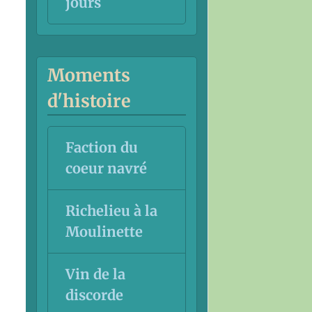
jours
Moments
d'histoire
Faction du
coeur navré
Richelieu à la
Moulinette
Vin de la
discorde