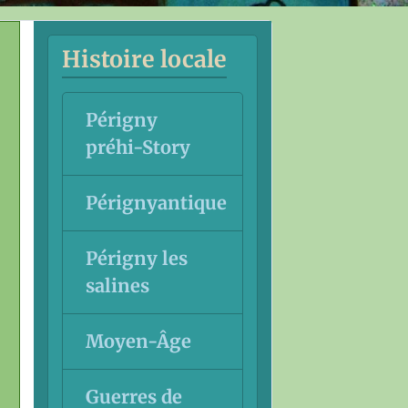
Histoire locale
Périgny
préhi-Story
Pérignyantique
Périgny les
salines
Moyen-Âge
Guerres de