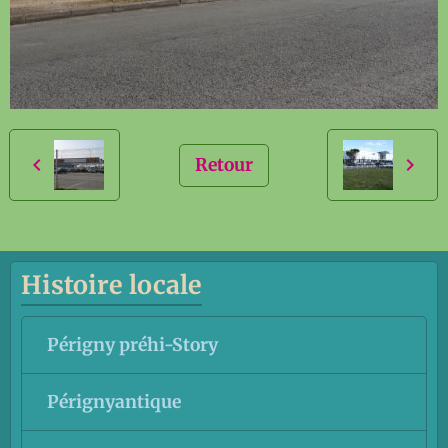
Retour
Histoire locale
Périgny préhi-Story
Pérignyantique