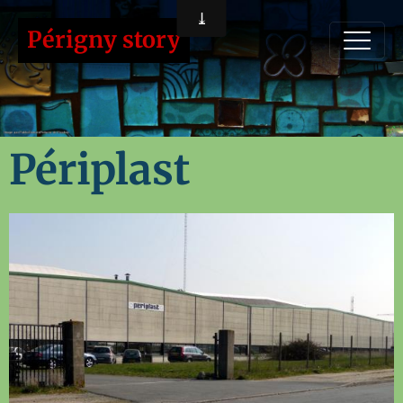
Périgny story
Périplast