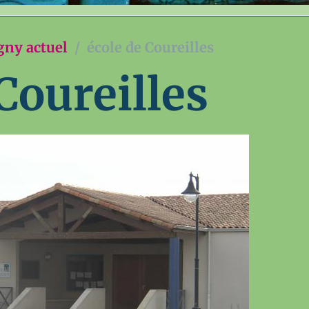
gny actuel
école de Coureilles
Coureilles