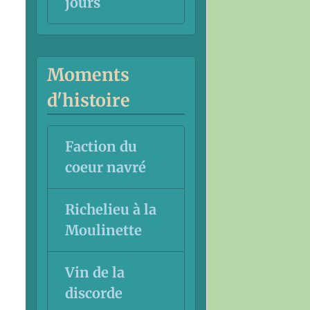
jours
Moments
d'histoire
Faction du
coeur navré
Richelieu à la
Moulinette
Vin de la
discorde