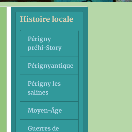
Histoire locale
Périgny
préhi-Story
Pérignyantique
Périgny les
salines
Moyen-Âge
Guerres de