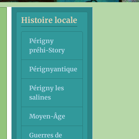
Histoire locale
Périgny
préhi-Story
Pérignyantique
Périgny les
salines
Moyen-Âge
Guerres de