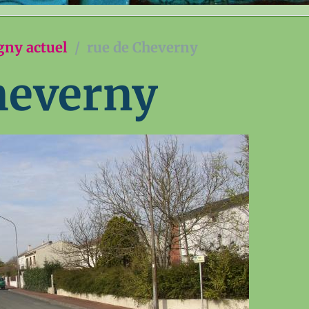
gny actuel
rue de Cheverny
heverny