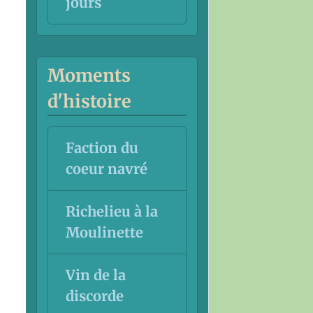
jours
Moments
d'histoire
Faction du
coeur navré
Richelieu à la
Moulinette
Vin de la
discorde