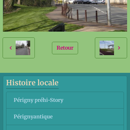
Retour
Histoire locale
Périgny préhi-Story
Pérignyantique