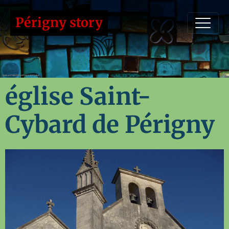
Périgny story
église Saint-
Cybard de Périgny