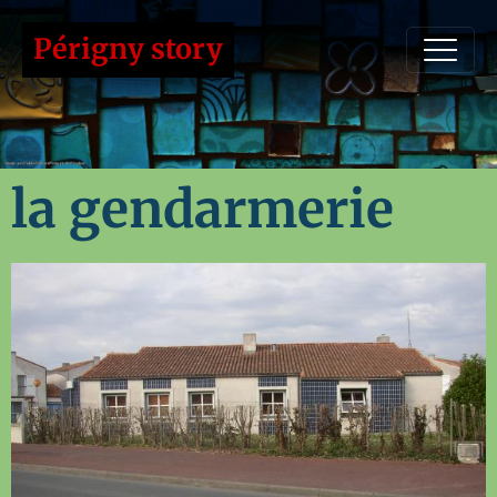
Périgny story
la gendarmerie