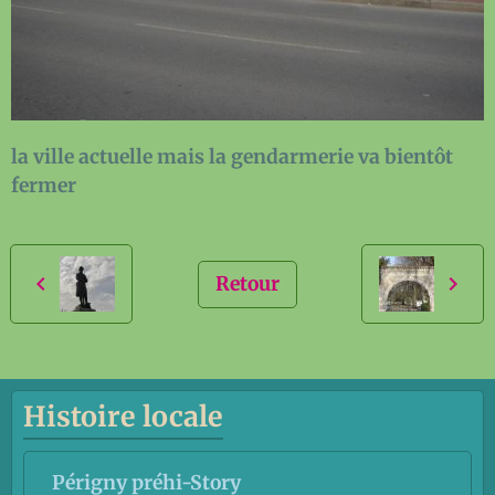
la ville actuelle mais la gendarmerie va bientôt
fermer
Retour
Histoire locale
Périgny préhi-Story