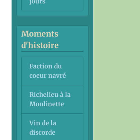
jours
Moments
d'histoire
Faction du
coeur navré
Richelieu à la
Moulinette
Vin de la
discorde