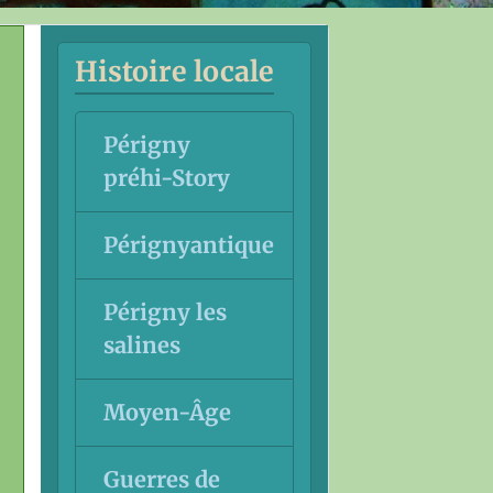
Histoire locale
Périgny
préhi-Story
Pérignyantique
Périgny les
salines
Moyen-Âge
Guerres de