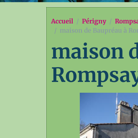
Accueil
Périgny
Rompsay
maison de Baupréau à R
maison d
Rompsa