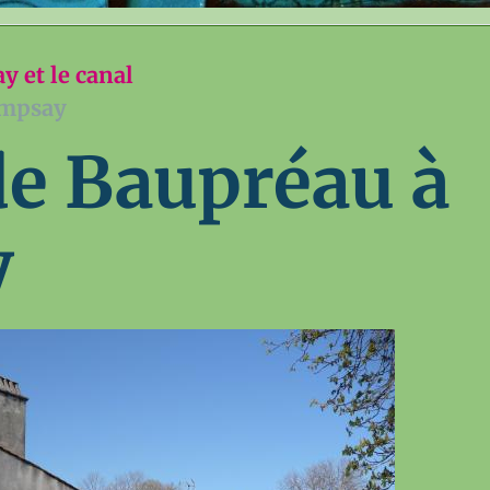
 et le canal
ompsay
e Baupréau à
y