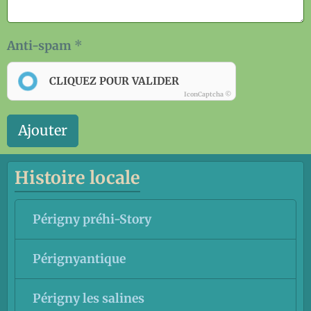
Anti-spam
CLIQUEZ POUR VALIDER
IconCaptcha ©
Ajouter
Histoire locale
Périgny préhi-Story
Pérignyantique
Périgny les salines