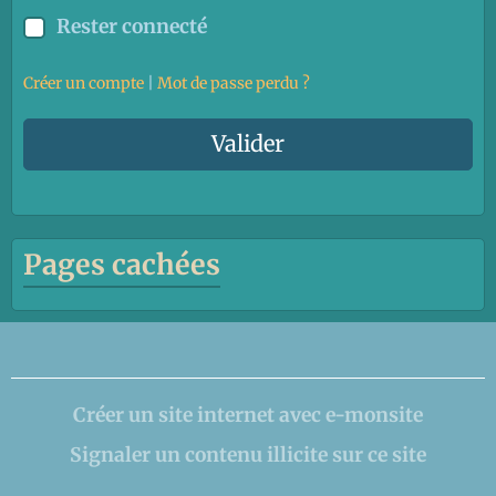
Rester connecté
Créer un compte
|
Mot de passe perdu ?
Valider
Pages cachées
Créer un site internet avec e-monsite
Signaler un contenu illicite sur ce site