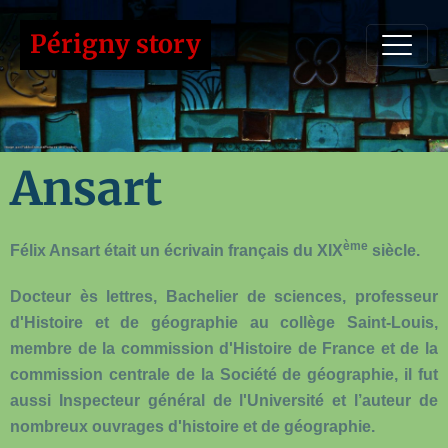
Périgny story
Ansart
ème
Félix Ansart
était un écrivain français du XIX
siècle.
Docteur ès lettres, Bachelier de sciences, professeur
d'Histoire et de géographie au collège Saint-Louis,
membre de la commission d'Histoire de France et de la
commission centrale de la Société de géographie, il fut
aussi Inspecteur général de l'Université et l’auteur de
nombreux ouvrages d'histoire et de géographie.