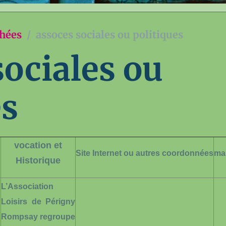
chées
assoces sociales ou politiques
sociales ou
es
vocation et
Site Internet ou autres coordonnées
ma
n
Historique
L’Association
Loisirs de Périgny
Rompsay regroupe