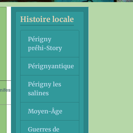
Histoire locale
Périgny
préhi-Story
Pérignyantique
Périgny les
nifestations
salines
Moyen-Âge
Guerres de