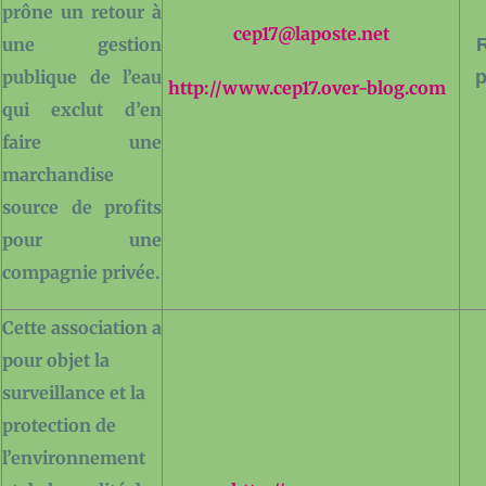
prône un retour à
cep17@laposte.net
une gestion
publique de l’eau
p
http://www.cep17.over-blog.com
qui exclut d’en
faire une
marchandise
source de profits
pour une
compagnie privée.
Cette association a
pour objet la
surveillance et la
protection de
l’environnement