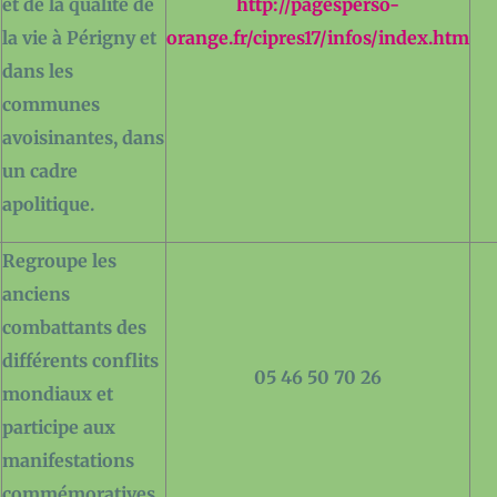
et de la qualité de
http://pagesperso-
la vie à Périgny et
orange.fr/cipres17/infos/index.htm
dans les
communes
avoisinantes, dans
un cadre
apolitique.
Regroupe les
anciens
combattants des
différents conflits
05 46 50 70 26
mondiaux et
participe aux
manifestations
commémoratives.