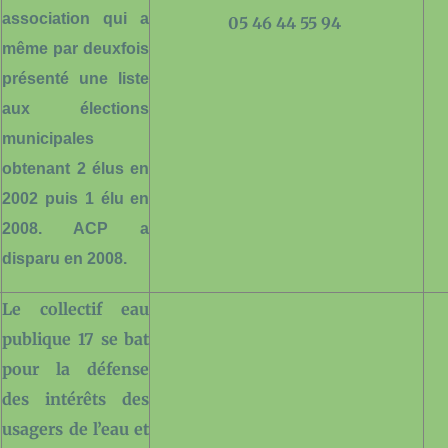
association qui a
05 46 44 55 94
même par deuxfois
présenté une liste
aux élections
municipales
obtenant 2 élus en
2002 puis 1 élu en
2008. ACP a
disparu en 2008.
Le collectif eau
publique 17 se bat
pour la défense
des intérêts des
usagers de l’eau et