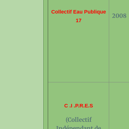
Collectif Eau Publique
2008
17
C .I .P.R.E.S
(Collectif
Indépendant de