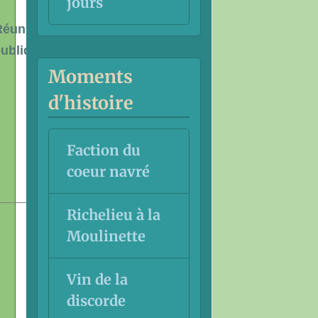
jours
Réunions
ubliques
Moments
d'histoire
Faction du
coeur navré
Richelieu à la
Moulinette
Vin de la
discorde