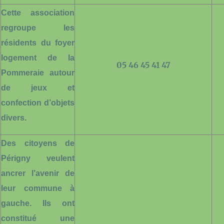
Cette association
regroupe les
résidents du foyer
logement de la
05 46 45 41 47
Pommeraie autour
de jeux et
confection d’objets
divers.
Des citoyens de
Périgny veulent
ancrer l’avenir de
leur commune à
gauche. Ils ont
constitué une