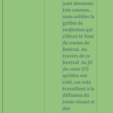
sont devenues
très courues…
sans oublier la
grillée de
mojhettes qui
clôture le Tour
de contes du
festival. Au
travers de ce
festival
Au fil
du conte (17)
qu’elles ont
créé, ces voix
travaillent à la
diffusion du
conte vivant et
des