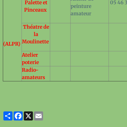
Palette et
05 46 3
peinture
Pinceaux
amateur
Théatre de
la
Moulinette
(ALPR)
Atelier
poterie
Radio-
amateurs
Partager
Facebook
X
Email