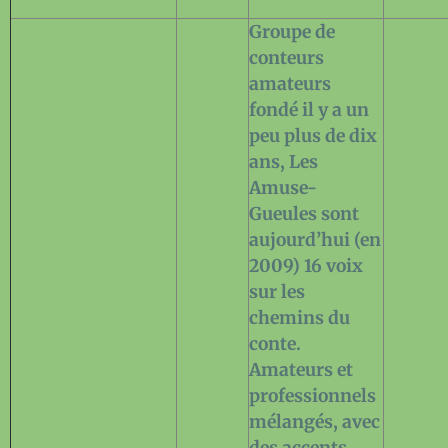
Groupe de
conteurs
amateurs
fondé il y a un
peu plus de dix
ans, Les
Amuse-
Gueules sont
aujourd’hui (en
2009) 16 voix
sur les
chemins du
conte.
Amateurs et
professionnels
mélangés, avec
des accents