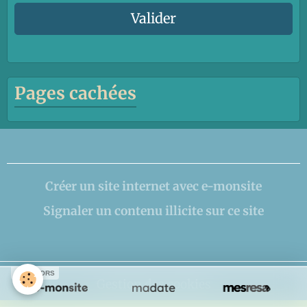
Valider
Pages cachées
Créer un site internet avec e-monsite
Signaler un contenu illicite sur ce site
SPONSORS
Gestion des cookies