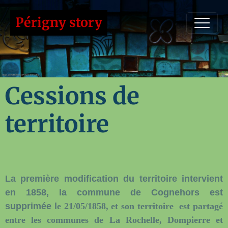
Périgny story
Cessions de
territoire
La première modification du territoire intervient
en 1858, la commune de Cognehors est
supprimée l
e 21/05/1858, et son territoire est partagé
entre les communes de La Rochelle, Dompierre et