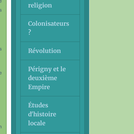
e
religion
s
Colonisateurs
?
s
Révolution
Périgny et le
e
deuxième
Empire
Études
d'histoire
locale
n