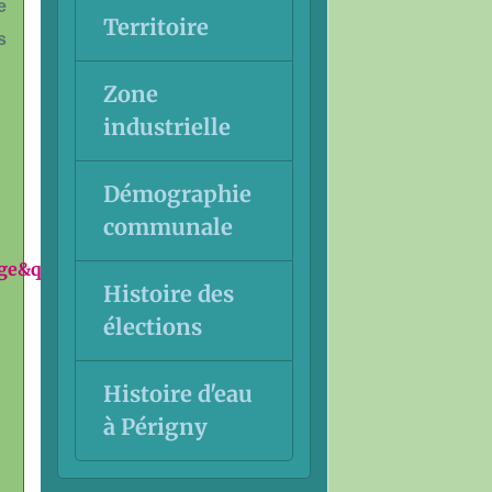
e
Territoire
s
Zone
industrielle
Démographie
communale
ge&q&f=false
Histoire des
élections
Histoire d'eau
à Périgny