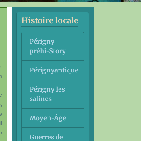
Histoire locale
Périgny
préhi-Story
.
Pérignyantique
n
.
Périgny les
c
salines
,
s
Moyen-Âge
l
e
Guerres de