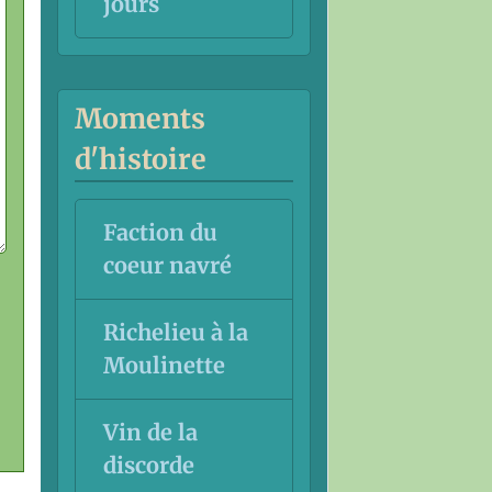
jours
Moments
d'histoire
Faction du
coeur navré
Richelieu à la
Moulinette
Vin de la
discorde