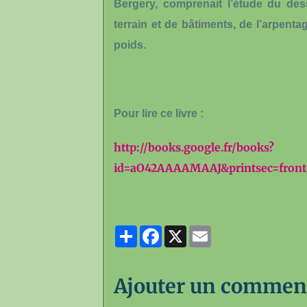
Bergery, comprenait l’étude du dess
terrain et de bâtiments, de l’arpent
poids.
Pour lire ce livre :
http://books.google.fr/books?
id=aO42AAAAMAAJ&printsec=front
Partager
Facebook
X
Email
Ajouter un commen