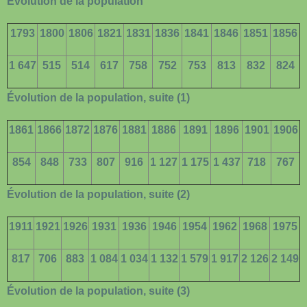
Évolution de la population
1793
1800
1806
1821
1831
1836
1841
1846
1851
1856
1 647
515
514
617
758
752
753
813
832
824
Évolution de la population, suite (1)
1861
1866
1872
1876
1881
1886
1891
1896
1901
1906
854
848
733
807
916
1 127
1 175
1 437
718
767
Évolution de la population, suite (2)
1911
1921
1926
1931
1936
1946
1954
1962
1968
1975
817
706
883
1 084
1 034
1 132
1 579
1 917
2 126
2 149
Évolution de la population, suite (3)