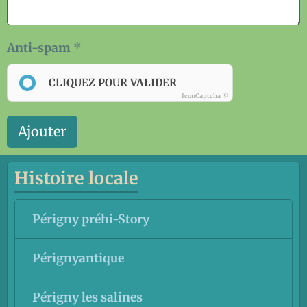
Anti-spam
CLIQUEZ POUR VALIDER
IconCaptcha ©
Ajouter
Histoire locale
Périgny préhi-Story
Pérignyantique
Périgny les salines