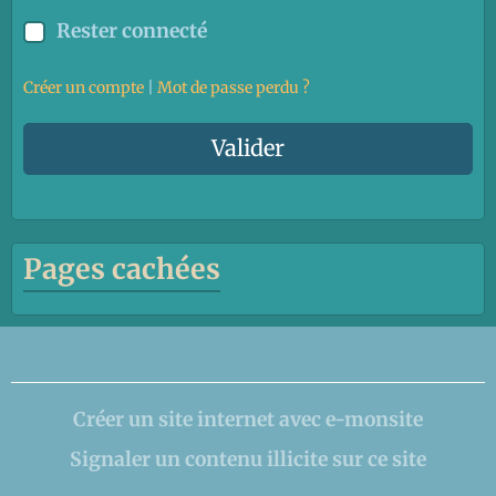
Rester connecté
Créer un compte
|
Mot de passe perdu ?
Valider
Pages cachées
Créer un site internet avec e-monsite
Signaler un contenu illicite sur ce site