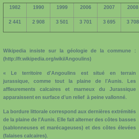
1982
1990
1999
2006
2007
2008
2 441
2 908
3 501
3 701
3 695
3 708
Wikipedia insiste sur la géologie de la commune :
(http://fr.wikipedia.org/wiki/Angoulins)
« Le territoire d'Angoulins est situé en terrain
jurassique, comme tout la plaine de l’Aunis. Les
affleurements calcaires et marneux du Jurassique
apparaissent en surface d’un relief à peine vallonné.
La bordure littorale correspond aux dernières extrémités
de la plaine de l'Aunis. Elle fait alterner des côtes basses
(sablonneuses et marécageuses) et des côtes élevées
(falaises calcaires).