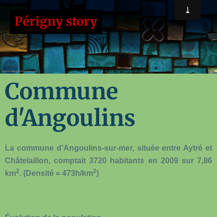
Périgny story
Commune
d'Angoulins
La commune d’Angoulins-sur-mer, située entre Aytré et
Châtelaillon, comptait 3720 habitants en 2009 sur 7,86
2
2
km
. (Densité = 473h/km
)