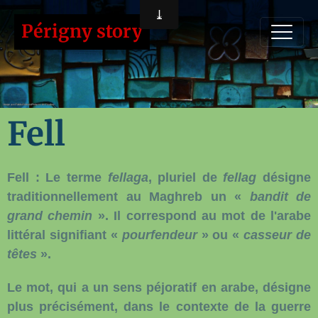
Périgny story
Fell
Fell
: Le terme
fellaga
, pluriel de
fellag
désigne
traditionnellement au Maghreb un «
bandit de
grand chemin
». Il correspond au mot de l'arabe
littéral signifiant «
pourfendeur
» ou «
casseur de
têtes
».
Le mot, qui a un sens péjoratif en arabe, désigne
plus précisément, dans le contexte de la guerre