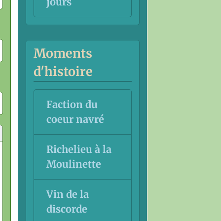
jours
Moments
d'histoire
Faction du
coeur navré
Richelieu à la
Moulinette
Vin de la
discorde