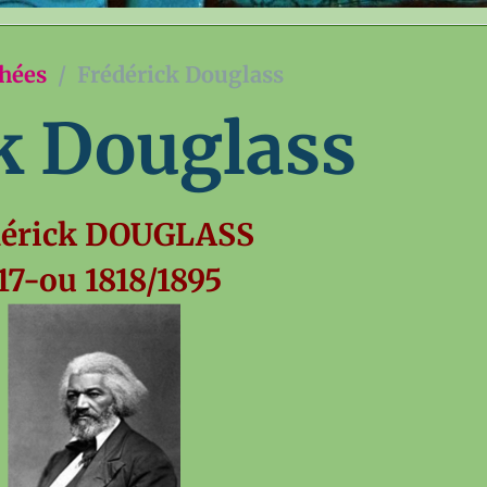
chées
Frédérick Douglass
k Douglass
dérick DOUGLASS
17-ou 1818/1895