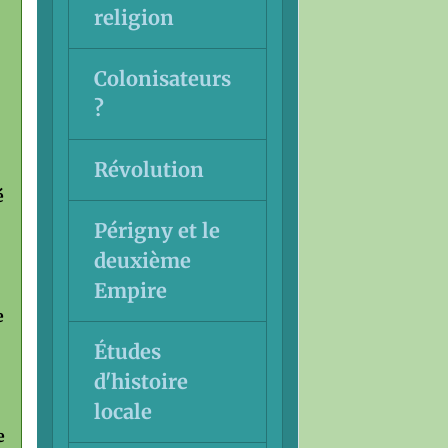
religion
Colonisateurs
?
Révolution
é
Périgny et le
deuxième
Empire
e
Études
d'histoire
locale
e