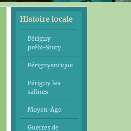
Histoire locale
Périgny
préhi-Story
Pérignyantique
Périgny les
salines
Moyen-Âge
Guerres de