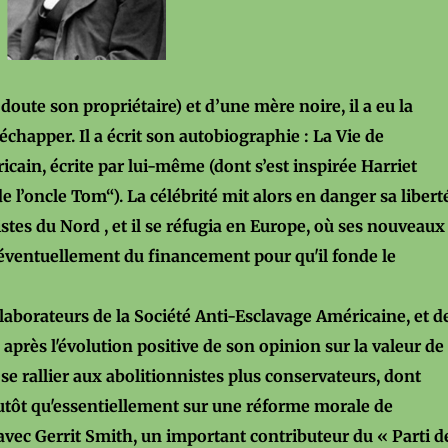
doute son propriétaire) et d’une mère noire, il a eu la
’échapper. Il a écrit son autobiographie : La Vie de
cain, écrite par lui-même (dont s’est inspirée Harriet
e l’oncle Tom“). La célébrité mit alors en danger sa libert
istes du Nord , et il se réfugia en Europe, où ses nouveaux
éventuellement du financement pour qu'il fonde le
laborateurs de la Société Anti-Esclavage Américaine, et d
près l'évolution positive de son opinion sur la valeur de
 se rallier aux abolitionnistes plus conservateurs, dont
 plutôt qu'essentiellement sur une réforme morale de
avec Gerrit Smith, un important contributeur du « Parti d