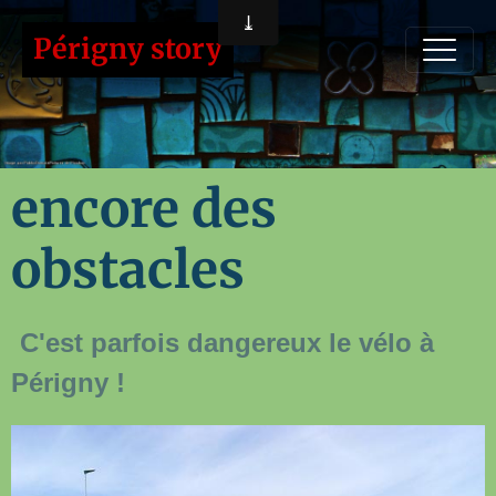
Périgny story
encore des
obstacles
C'est parfois dangereux le vélo à
Périgny !