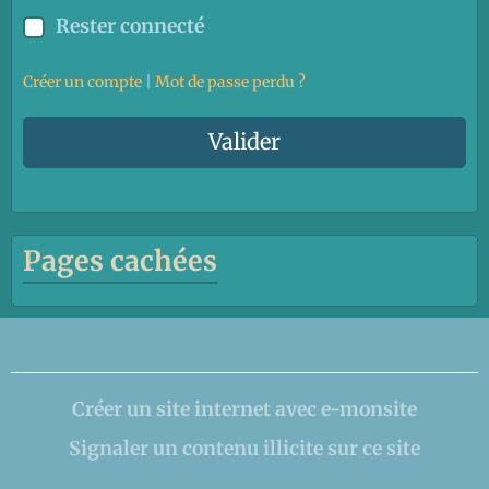
Rester connecté
Créer un compte
|
Mot de passe perdu ?
Valider
Pages cachées
Créer un site internet avec e-monsite
Signaler un contenu illicite sur ce site