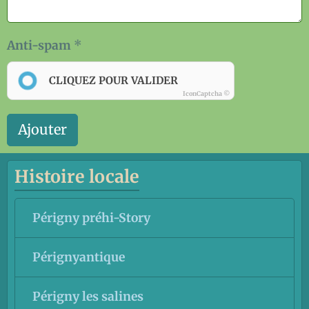
Anti-spam
CLIQUEZ POUR VALIDER
IconCaptcha ©
Ajouter
Histoire locale
Périgny préhi-Story
Pérignyantique
Périgny les salines