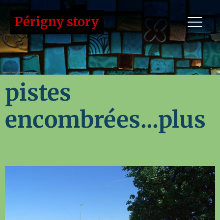
Périgny story
pistes
encombrées...plus