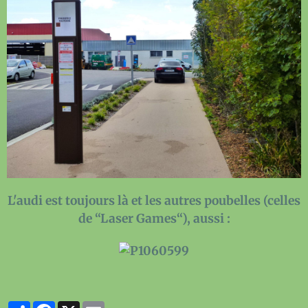
L'audi est toujours là et les autres poubelles (celles
de “Laser Games“), aussi :
Partager
Facebook
X
Email