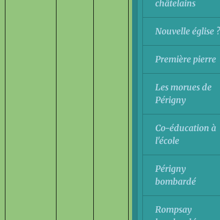
châtelains
Nouvelle église 
Première pierre
Les morues de
Périgny
Co-éducation à
l'école
Périgny
bombardé
Rompsay