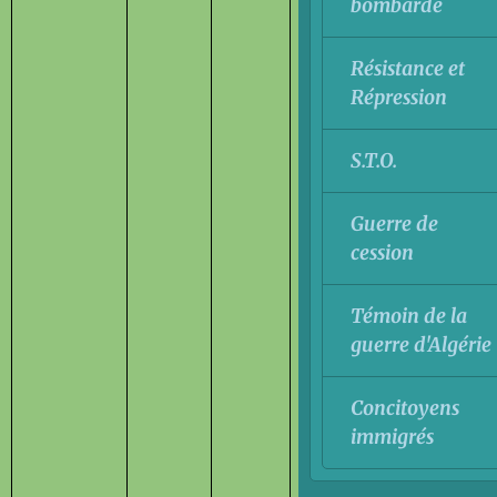
bombardé
Résistance et
Répression
S.T.O.
Guerre de
cession
Témoin de la
guerre d'Algérie
Concitoyens
immigrés