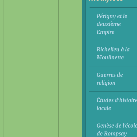
Périgny et le
deuxième
Empire
Richelieu à la
Moulinette
Guerres de
religion
Études d'histoir
locale
Genèse de l'écol
de Rompsay