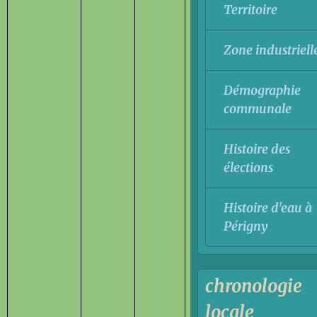
Territoire
Zone industriell
Démographie
communale
Histoire des
élections
Histoire d'eau à
Périgny
chronologie
locale