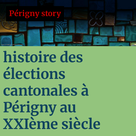
Périgny story
histoire des
élections
cantonales à
Périgny au
XXIème siècle