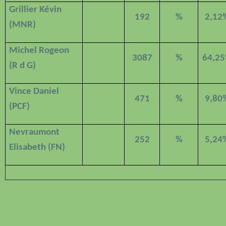
Grillier Kévin
192
%
2,12
(MNR)
Michel Rogeon
3087
%
64,2
(R d G)
Vince Daniel
471
%
9,80
(PCF)
Nevraumont
252
%
5,24
Elisabeth (FN)