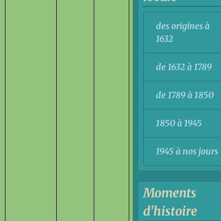
des origines à
1632
de 1632 à 1789
de 1789 à 1850
1850 à 1945
1945 à nos jours
Moments
d'histoire