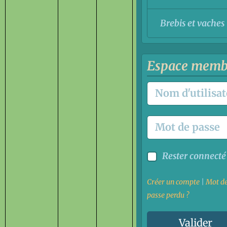
Brebis et vaches
Espace memb
Rester connecté
Créer un compte
|
Mot d
passe perdu ?
Valider