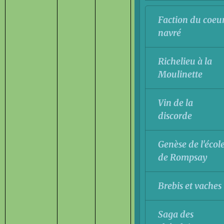
Faction du coeu
navré
Richelieu à la
Moulinette
Vin de la
discorde
Genèse de l'écol
de Rompsay
Brebis et vaches
Saga des