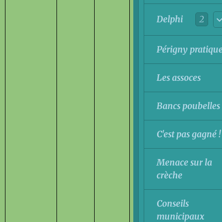
2
Delphi
Périgny pratiqu
Les assoces
Bancs poubelles
C'est pas gagné !
Menace sur la
crèche
Conseils
municipaux