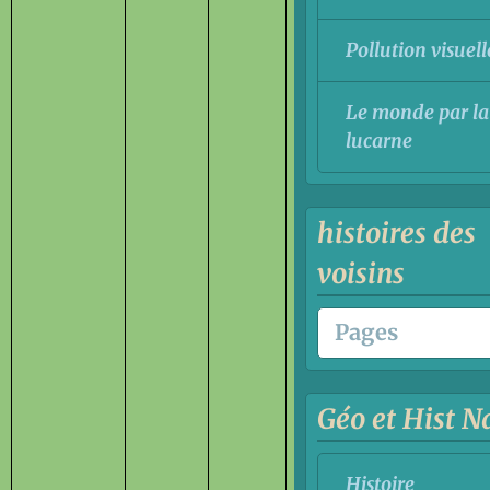
Pollution visuell
Le monde par la
lucarne
histoires des
voisins
Géo et Hist N
Histoire