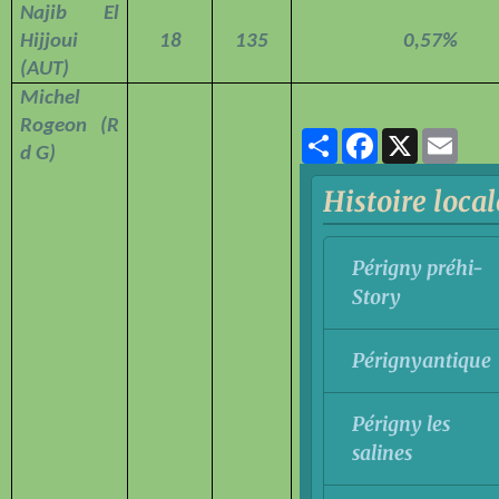
Najib El
Hijjoui
18
135
0,57%
(AUT)
Michel
Rogeon (R
Partager
Facebook
X
Ema
d G)
Histoire local
Périgny préhi-
Story
Pérignyantique
Périgny les
salines