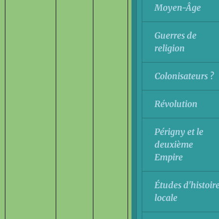
Moyen-Âge
Guerres de
religion
Colonisateurs ?
Révolution
Périgny et le
deuxième
Empire
Études d'histoir
locale