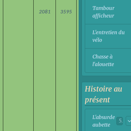
Tambour
2081
3595
afficheur
L'entretien du
vélo
Chasse à
l'alouette
Histoire au
présent
L'absurde
5
aubette