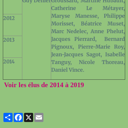
Guy Denier
Groussard, Martine Hubault,
Catherine Le Métayer,
Maryse Manesse, Philippe
2012
Morisset, Béatrice Muset,
Marc Nedelec, Anne Phelut,
Jacques Pierrard,
Bernard
2013
Pignoux, Pierre-Marie Roy,
Jean-Jacques Sagot, Isabelle
2014
Tanguy, Nicole Thoreau,
Daniel Vince.
Voir les élus de 2014 à 2019
Partager
Facebook
X
Email