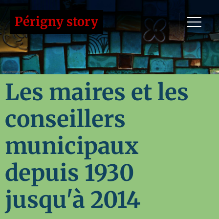
Périgny story
Les maires et les
conseillers
municipaux
depuis 1930
jusqu'à 2014