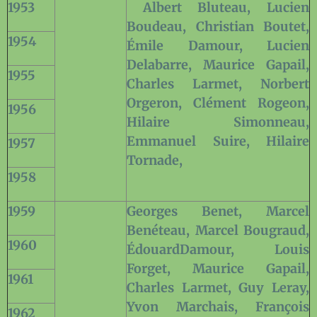
1953
Albert Bluteau, Lucien
Boudeau, Christian Boutet,
1954
Émile Damour, Lucien
Delabarre, Maurice Gapail,
1955
Charles Larmet, Norbert
Orgeron, Clément Rogeon,
1956
Hilaire Simonneau,
Emmanuel Suire, Hilaire
1957
Tornade,
1958
1959
Georges Benet, Marcel
Benéteau, Marcel Bougraud,
1960
Édouard
Damour,
Louis
Forget, Maurice Gapail,
1961
Charles Larmet, Guy Leray,
Yvon Marchais, François
1962