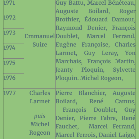
1971
Guy Battu, Marcel Bénéteau,
Auguste Boilard, Roger
1972
Brothier, Édouard Damour,
Raymond Denier, François
1973
Emmanuel
Doublet, Marcel Ferrand,
Suire
Eugène Françoise, Charles
1974
Larmet, Guy Leray, Yon
Marchais, François Martin,
1975
Jeanty Ploquin, Sylvette
1976
Ploquin. Michel Rogeon,
1977
Charles
Pierre Blanchier, Auguste
Larmet
Boilard, René Camus,
François Doublet, Guy
puis
Denier, Pierre Fabre, René
Michel
Fauchet,
Marcel Ferrand,
Rogeon
Marcel Ferrois, Daniel Laigo,