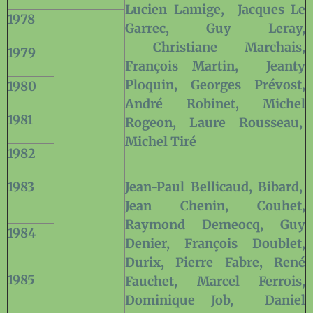
Lucien Lamige,
Jacques Le
1978
Garrec, Guy Leray,
Christiane Marchais,
1979
François Martin,
Jeanty
Ploquin, Georges Prévost,
1980
André Robinet, Michel
1981
Rogeon, Laure Rousseau,
Michel Tiré
1982
1983
Jean-Paul Bellicaud, Bibard,
Jean Chenin, Couhet,
Raymond Demeocq, Guy
1984
Denier, François Doublet,
Durix, Pierre Fabre, René
1985
Fauchet, Marcel Ferrois,
Dominique Job,
Daniel