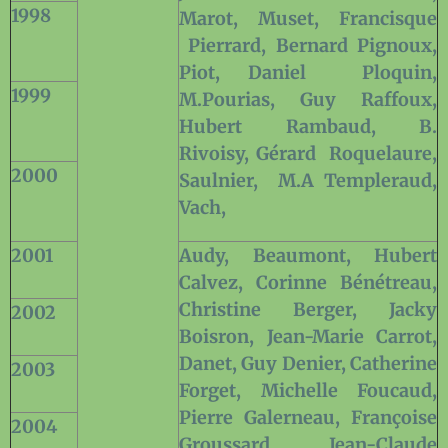
1998
Marot, Muset, Francisque
Pierrard, Bernard Pignoux,
Piot, Daniel
Ploquin,
1999
M.Pourias, Guy Raffoux,
Hubert
Rambaud,
B.
Rivoisy, Gérard
Roquelaure,
2000
Saulnier,
M.A Templeraud,
Vach,
2001
Audy, Beaumont, Hubert
Calvez, Corinne Bénétreau,
Christine Berger, Jacky
2002
Boisron, Jean-Marie Carrot,
Danet, Guy Denier, Catherine
2003
Forget, Michelle Foucaud,
Pierre Galerneau, Françoise
2004
Groussard, Jean-Claude