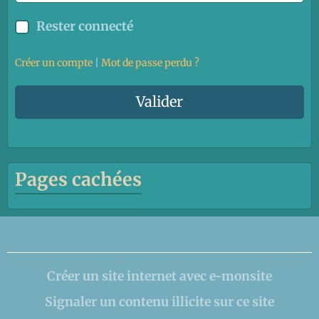
Rester connecté
Créer un compte
|
Mot de passe perdu ?
Valider
Pages cachées
Créer un site internet avec e-monsite
Signaler un contenu illicite sur ce site