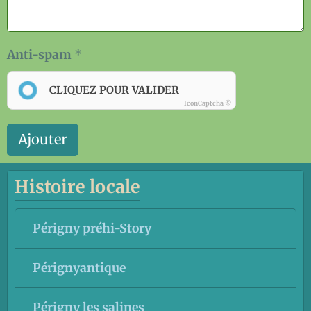
Anti-spam
CLIQUEZ POUR VALIDER
IconCaptcha ©
Ajouter
Histoire locale
Périgny préhi-Story
Pérignyantique
Périgny les salines