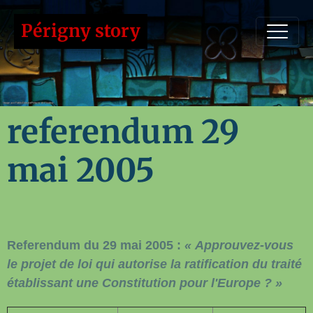
Périgny story
referendum 29
mai 2005
Referendum du 29 mai 2005 :
« Approuvez-vous
le projet de loi qui autorise la ratification du traité
établissant une Constitution pour l'Europe ? »