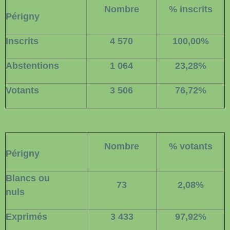
Nombre
% inscrits
Périgny
Inscrits
4 570
100,00%
Abstentions
1 064
23,28%
Votants
3 506
76,72%
Nombre
% votants
Périgny
Blancs ou
73
2,08%
nuls
Exprimés
3 433
97,92%