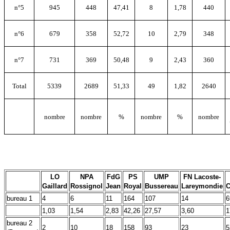
n°5
945
448
47,41
8
1,78
440
n°6
679
358
52,72
10
2,79
348
n°7
731
369
50,48
9
2,43
360
Total
5339
2689
51,33
49
1,82
2640
nombre
nombre
%
nombre
%
nombre
LO
NPA
FdG
PS
UMP
FN Lacoste-
Gaillard
Rossignol
Jean
Royal
Bussereau
Lareymondie
C
bureau 1
4
6
11
164
107
14
6
1,03
1,54
2,83
42,26
27,57
3,60
1
bureau 2
2
10
18
158
93
23
5