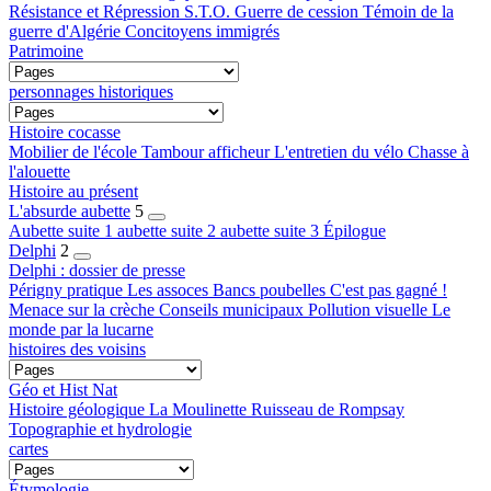
Résistance et Répression
S.T.O.
Guerre de cession
Témoin de la
guerre d'Algérie
Concitoyens immigrés
Patrimoine
personnages historiques
Histoire cocasse
Mobilier de l'école
Tambour afficheur
L'entretien du vélo
Chasse à
l'alouette
Histoire au présent
L'absurde aubette
5
Aubette suite 1
aubette suite 2
aubette suite 3
Épilogue
Delphi
2
Delphi : dossier de presse
Périgny pratique
Les assoces
Bancs poubelles
C'est pas gagné !
Menace sur la crèche
Conseils municipaux
Pollution visuelle
Le
monde par la lucarne
histoires des voisins
Géo et Hist Nat
Histoire géologique
La Moulinette
Ruisseau de Rompsay
Topographie et hydrologie
cartes
Étymologie