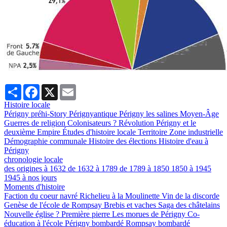
Partager
Facebook
X
Email
Histoire locale
Périgny préhi-Story
Pérignyantique
Périgny les salines
Moyen-Âge
Guerres de religion
Colonisateurs ?
Révolution
Périgny et le
deuxième Empire
Études d'histoire locale
Territoire
Zone industrielle
Démographie communale
Histoire des élections
Histoire d'eau à
Périgny
chronologie locale
des origines à 1632
de 1632 à 1789
de 1789 à 1850
1850 à 1945
1945 à nos jours
Moments d'histoire
Faction du coeur navré
Richelieu à la Moulinette
Vin de la discorde
Genèse de l'école de Rompsay
Brebis et vaches
Saga des châtelains
Nouvelle église ?
Première pierre
Les morues de Périgny
Co-
éducation à l'école
Périgny bombardé
Rompsay bombardé