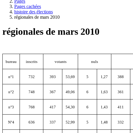
Pages
Pages cachées
histoire des élections
régionales de mars 2010
régionales de mars 2010
bureau
inscrits
votants
nuls
n°1
732
393
53,69
5
1,27
388
n°2
748
367
49,06
6
1,63
361
n°3
768
417
54,30
6
1,43
411
N°4
636
337
52,99
5
1,48
332