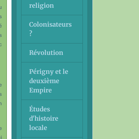
religion
u
s
Colonisateurs
é
?
s
c
Révolution
Périgny et le
deuxième
e
Empire
s
n
Études
d'histoire
locale
e
i