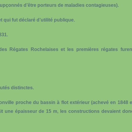
oupçonnés d’être porteurs de maladies contagieuses).
qui fut déclaré d’utilité publique.
831.
 des Régates Rochelaises et les premières régates furen
tés distinctes.
donville proche du bassin à flot extérieur (achevé en 1848 e
ait une épaisseur de 15 m, les constructions devaient don