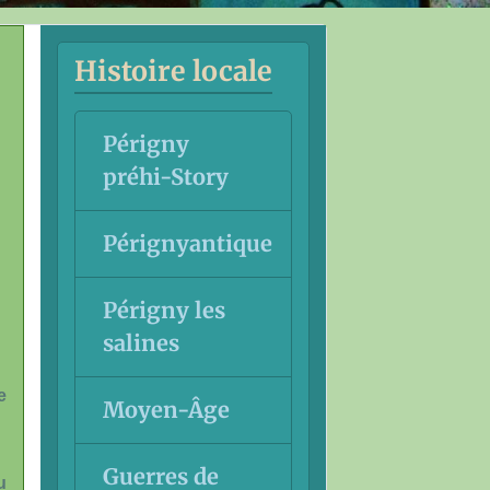
Histoire locale
Périgny
préhi-Story
Pérignyantique
Périgny les
salines
e
Moyen-Âge
Guerres de
u