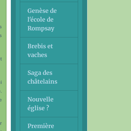
Genèse de
l'école de
s
Rompsay
s
Brebis et
vaches
t
Saga des
châtelains
i
.
Nouvelle
e
église ?
r
Première