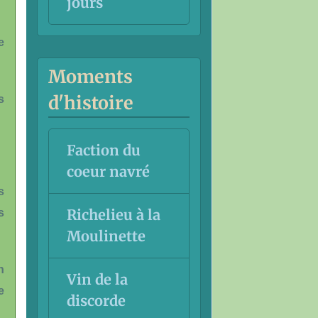
jours
e
Moments
d'histoire
s
Faction du
coeur navré
s
Richelieu à la
s
Moulinette
n
Vin de la
e
discorde