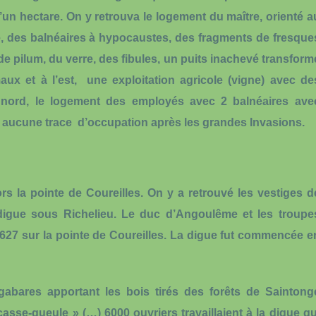
d’un hectare. On y retrouva le logement du maître, orienté a
, des balnéaires à hypocaustes, des fragments de fresque
de pilum, du verre, des fibules, un puits inachevé transform
aux et à l’est, une exploitation agricole (vigne) avec de
u nord, le logement des employés avec 2 balnéaires ave
 aucune trace d’occupation après les grandes Invasions.
rs la pointe de Coureilles. On y a retrouvé les vestiges d
digue sous Richelieu. Le duc d’Angoulême et les troupe
1627 sur la pointe de Coureilles. La digue fut commencée e
abares apportant les bois tirés des forêts de Saintong
 casse-gueule » (…) 6000 ouvriers travaillaient à la digue qu