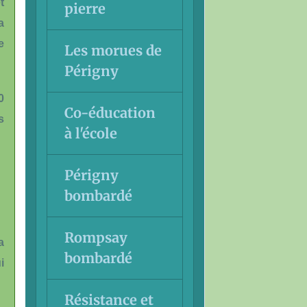
t
pierre
a
e
Les morues de
Périgny
0
Co-éducation
s
à l'école
Périgny
bombardé
Rompsay
a
bombardé
i
Résistance et