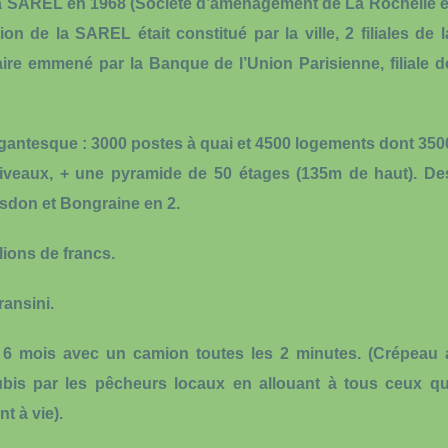
e la SAREL en 1968 (Société d’aménagement de La Rochelle e
ion de la SAREL était constitué par la ville, 2 filiales de l
re emmené par la Banque de l’Union Parisienne, filiale d
gigantesque : 3000 postes à quai et 4500 logements dont 350
niveaux, + une pyramide de 50 étages (135m de haut). De
sdon et Bongraine en 2.
llions de francs.
ransini.
nt 6 mois avec un camion toutes les 2 minutes. (Crépeau 
ubis par les pêcheurs locaux en allouant à tous ceux qu
t à vie).