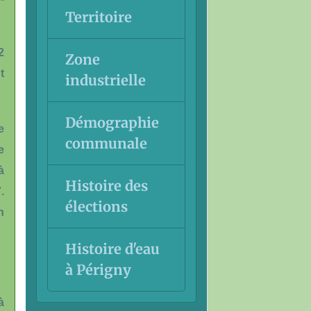
Territoire
2
Zone
t
industrielle
Démographie
e
communale
e
à
Histoire des
.
élections
n
Histoire d'eau
à Périgny
à