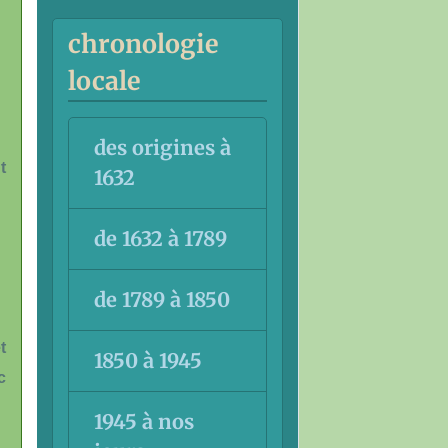
chronologie
locale
des origines à
t
1632
de 1632 à 1789
de 1789 à 1850
t
1850 à 1945
c
1945 à nos