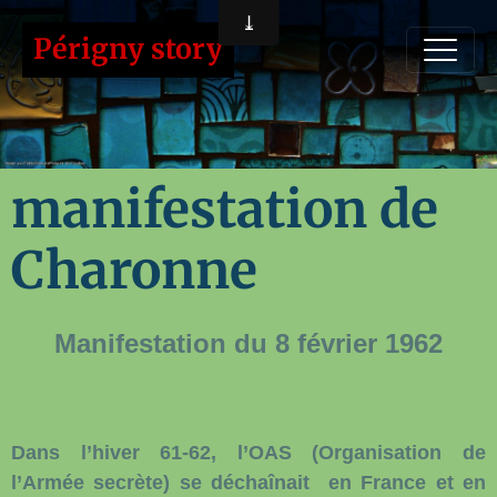
Périgny story
manifestation de
Charonne
Manifestation du 8 février 1962
Dans l’hiver 61-62, l’OAS (Organisation de
l’Armée secrète) se déchaînait en France et en