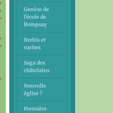
s
Genèse de
e
l'école de
i
Rompsay
e
Brebis et
t
vaches
Saga des
châtelains
e
Nouvelle
église ?
Première