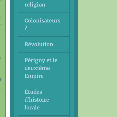
e
religion
e
c
Colonisateurs
-
?
Révolution
n
Périgny et le
deuxième
Empire
e
,
Études
d'histoire
locale