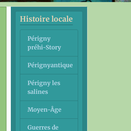
Histoire locale
Périgny
préhi-Story
Pérignyantique
Périgny les
salines
Moyen-Âge
Guerres de