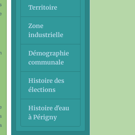
s
Territoire
e
Zone
industrielle
Démographie
n
communale
Histoire des
élections
Histoire d'eau
e
à Périgny
s
a