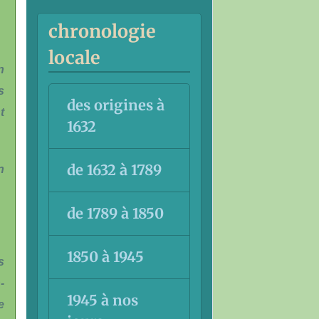
chronologie
locale
n
s
des origines à
t
1632
de 1632 à 1789
n
de 1789 à 1850
1850 à 1945
s
-
1945 à nos
e