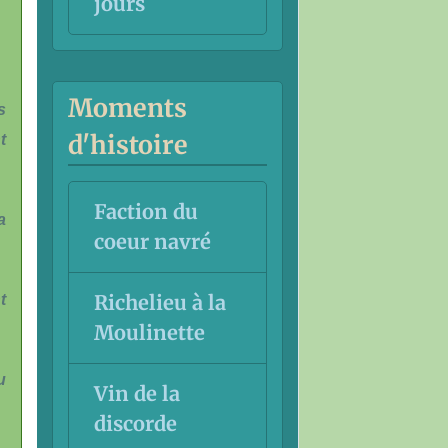
jours
Moments
s
d'histoire
t
Faction du
a
coeur navré
Richelieu à la
t
Moulinette
u
Vin de la
discorde