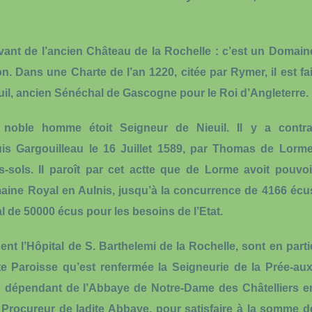
levant de l’ancien Château de la Rochelle : c’est un Domain
n. Dans une Charte de l’an 1220, citée par Rymer, il est fai
uil, ancien Sénéchal de Gascogne pour le Roi d’Angleterre.
 noble homme étoit Seigneur de Nieuil. Il y a contra
is Gargouilleau le 16 Juillet 1589, par Thomas de Lorme
-sols. Il paroît par cet actte que de Lorme avoit pouvoi
maine Royal en Aulnis, jusqu’à la concurrence de 4166 écu
al de 50000 écus pour les besoins de l’Etat.
nt l’Hôpital de S. Barthelemi de la Rochelle, sont en parti
te Paroisse qu’est renfermée la Seigneurie de la Prée-aux
s dépendant de l’Abbaye de Notre-Dame des Châtelliers e
le Procureur de ladite Abbaye, pour satisfaire à la somme d