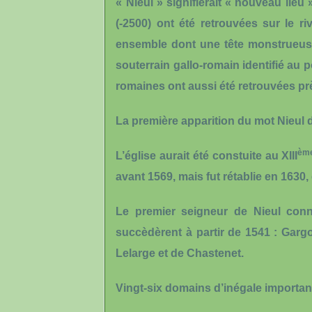
« Nieul » signifierait « nouveau lieu
(-2500) ont été retrouvées sur le ri
ensemble dont une tête monstrueuse
souterrain gallo-romain identifié au
romaines ont aussi été retrouvées prè
La première apparition du mot Nieul 
èm
L’église aurait été constuite au XIII
avant 1569, mais fut rétablie en 1630,
Le premier seigneur de Nieul con
succèdèrent à partir de 1541 : Gargo
Lelarge et de Chastenet.
Vingt-six domains d’inégale importance