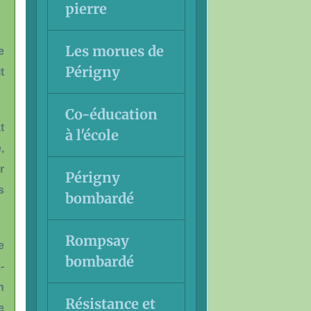
pierre
Les morues de
e
Périgny
t
Co-éducation
t
à l'école
,
r
Périgny
s
bombardé
Rompsay
e
bombardé
-
n
Résistance et
e