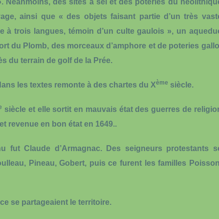
 ». Néanmoins, des sites à sel et des poteries du néolithiqu
vage, ainsi que « des objets faisant partie d’un très vast
 à trois langues, témoin d’un culte gaulois », un aquedu
 port du Plomb, des morceaux d’amphore et de poteries gallo
s du terrain de golf de la Prée.
ème
dans les textes remonte à des chartes du X
siècle.
e
siècle et elle sortit en mauvais état des guerres de religio
 et revenue en bon état en 1649..
nu fut Claude d’Armagnac. Des seigneurs protestants s
ulleau, Pineau, Gobert, puis ce furent les familles Poisson
 se partageaient le territoire.