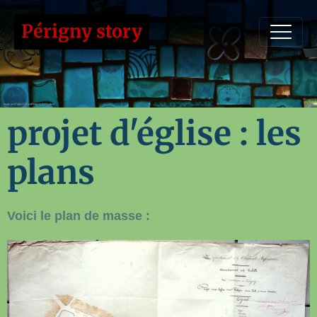
Périgny story
projet d'église : les
plans
Voici le plan de masse :