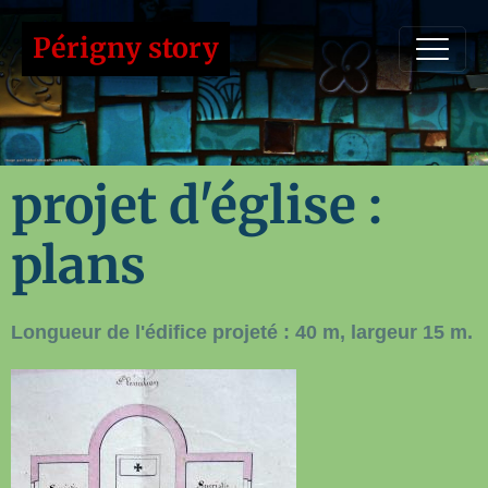
Périgny story
projet d'église :
plans
Longueur de l'édifice projeté : 40 m, largeur 15 m.