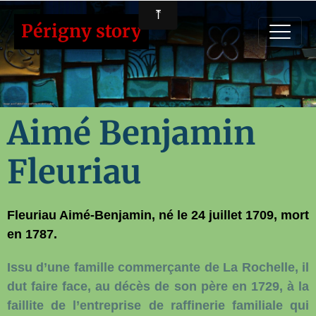
Périgny story
Aimé Benjamin
Fleuriau
Fleuriau Aimé-Benjamin, né le 24 juillet 1709, mort
en 1787.
Issu d’une famille commerçante de La Rochelle, il
dut faire face, au décès de son père en 1729, à la
faillite de l’entreprise de raffinerie familiale qui