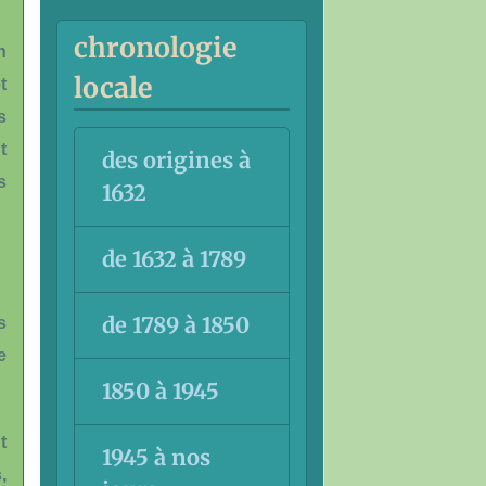
chronologie
n
locale
t
s
t
des origines à
s
1632
de 1632 à 1789
de 1789 à 1850
s
e
1850 à 1945
t
1945 à nos
,