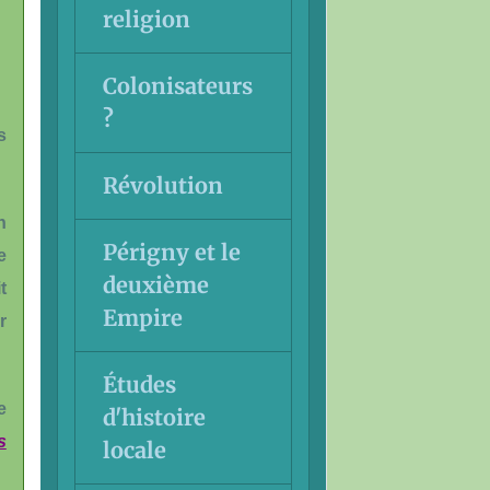
religion
Colonisateurs
?
s
Révolution
n
Périgny et le
e
deuxième
t
Empire
r
Études
e
d'histoire
s
locale