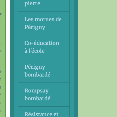
pierre
r
Les morues de
e
Périgny
Co-éducation
,
à l'école
e
Périgny
e
bombardé
n
s
Rompsay
e
bombardé
u
e
Résistance et