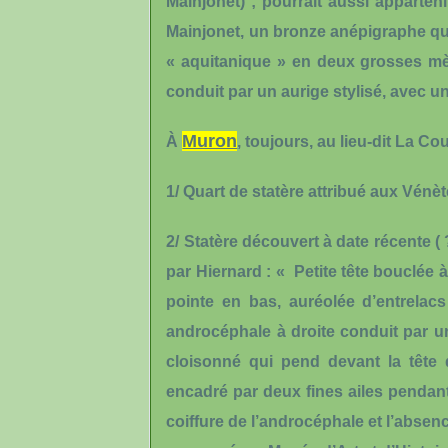
Mainjonet) ; pourrait aussi apparte
Mainjonet, un bronze anépigraphe qui p
« aquitanique » en deux grosses mèc
conduit par un aurige stylisé, avec u
Muron
À
, toujours, au lieu-dit La
Cou
1/
Quart de statère
attribué aux Vénè
2/
Statère
découvert à date récente ( 
par Hiernard : « Petite tête bouclée 
pointe en bas, auréolée d’entrela
androcéphale à droite conduit par un
cloisonné qui pend devant la tête 
encadré par deux fines ailes pendant
coiffure de l’androcéphale et l’absence