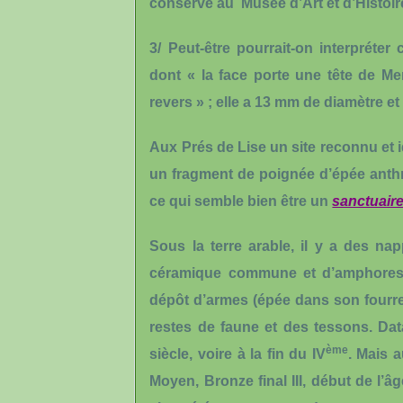
conservé au Musée d’Art et d’Histoir
3/ Peut-être pourrait-on interpré
dont « la face porte une tête de Mer
revers » ; elle a 13 mm de diamètre et
Aux Prés de Lise
un site reconnu et i
un
fragment de poignée d’épée anth
ce qui semble bien être un
sanctuair
Sous la terre arable, il y a des n
céramique commune et d’amphore
dépôt d’armes
(
épée dans son fourre
restes de faune
et des
tessons
. Da
ème
siècle, voire à la fin du IV
. Mais 
Moyen, Bronze final III, début de l