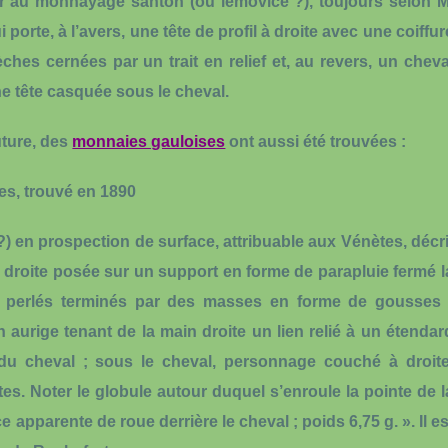
nir au monnayage santon (ou lémovice ?), toujours selon M
orte, à l’avers, une tête de profil à droite avec une coiffur
hes cernées par un trait en relief et, au revers, un cheva
ne tête casquée sous le cheval.
ture,
des
monnaies gauloises
ont aussi été trouvées :
tes, trouvé en 1890
?) en prospection de surface, attribuable aux Vénètes, décri
à droite posée sur un support en forme de parapluie fermé l
cs perlés terminés par des masses en forme de gousses 
 aurige tenant de la main droite un lien relié à un étendar
du cheval ; sous le cheval, personnage couché à droite
es. Noter le globule autour duquel s’enroule la pointe de l
 apparente de roue derrière le cheval ; poids 6,75 g. ». Il es