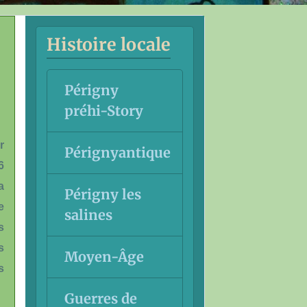
Histoire locale
Périgny
préhi-Story
r
Pérignyantique
6
a
Périgny les
e
salines
s
s
Moyen-Âge
s
Guerres de