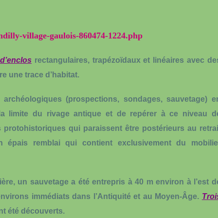
ndilly-village-gaulois-860474-1224.php
d’enclos
rectangulaires, trapézoïdaux et linéaires avec de
re une trace d’habitat.
s archéologiques (prospections, sondages, sauvetage) e
a limite du rivage antique et de repérer à ce niveau d
rotohistoriques qui paraissent être postérieurs au retrai
un épais remblai qui contient exclusivement du
mobilie
ière, un sauvetage a été entrepris à 40 m environ à l’est d
environs immédiats dans l’Antiquité et au Moyen-Âge.
Troi
nt été découverts.