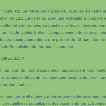
é immédiate. Sa fouille est inachevée. Tous les éléments e
ntier, de 12,2 cm de long, avec une extrémité à coupelle e
oupelle ont été trouvées en position verticale, insérées dan
ar un lit de galets brûlés. L’emplacement de ceux-ci peu
 de ces bases attenantes à une portion du fût dans les troi
rs de l’installation du four par les sauniers.
100 av. J.C. ?
m au sud du port d’Esnandes, apparaissent des
reste
ène
: creusets, blocs de fer ; quelques tessons de céramiqu
 abondant mobilier.
1979, une coupe effectuée par des engins de terrassement on
n a recueilli des
coquillages
, des
ossements
(porc, bovidés