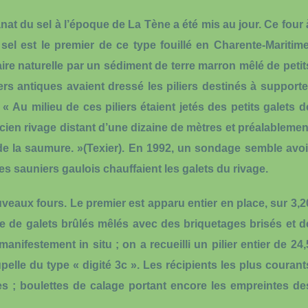
anat du sel à l’époque de La Tène
a été mis au jour. Ce four 
du sel est le premier de ce type fouillé en Charente-Maritime
ire naturelle par un sédiment de terre marron mêlé de petit
rs antiques avaient dressé les piliers destinés à supporte
« Au milieu de ces piliers étaient jetés des petits galets d
ien rivage distant d’une dizaine de mètres et préalablemen
de la saumure. »(Texier). En 1992, un sondage semble avoi
 sauniers gaulois chauffaient les galets du rivage.
veaux fours
. Le premier est apparu entier en place, sur 3,2
e de galets brûlés mêlés avec des briquetages brisés et d
ifestement in situ ; on a recueilli un pilier entier de 24,
elle du type « digité 3c ». Les récipients les plus courant
s ; boulettes de calage portant encore les empreintes de