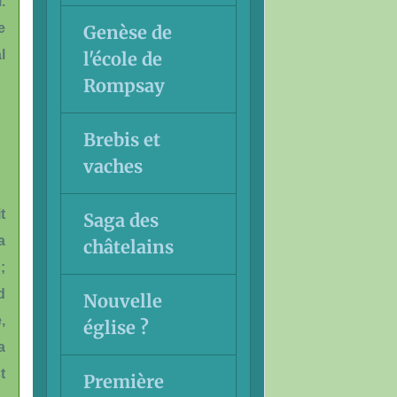
.
e
Genèse de
l
l'école de
Rompsay
Brebis et
vaches
t
Saga des
a
châtelains
;
d
Nouvelle
,
église ?
a
t
Première