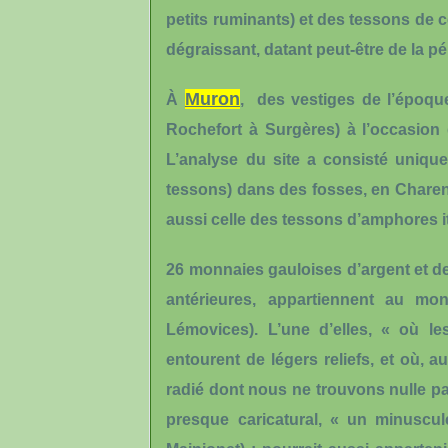
petits ruminants) et des
tessons de 
dégraissant, datant peut-être de la pé
Muron
À
, des vestiges de l’époqu
Rochefort à Surgères) à l’occasion
L’analyse du site a consisté unique
tessons
) dans des fosses, en Charente
aussi celle des tessons d’amphores 
26 monnaies gauloises
d’argent et d
antérieures, appartiennent au m
Lémovices). L’une d’elles, « où le
entourent de légers reliefs, et où, 
radié dont nous ne trouvons nulle part 
presque caricatural, « un minuscul