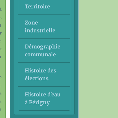
Territoire
à
.
Zone
s
industrielle
r
e
Démographie
t
communale
r
Histoire des
élections
0
e
Histoire d'eau
5
à Périgny
s
s