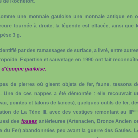
e de Rochefort.
ter comme une monnaie gauloise une
monnaie antique en o
cure tournée à droite, la légende est effacée, ainsi que l
 pèse 3 g.
dentifié par des ramassages de surface, a livré, entre autres
ropoïde
. Expertise et sauvetage en 1990 ont fait reconnaîtr
e d’époque gauloise
.
appes de pierres où gisent
objets de fer, faune, tessons d
s
. Une de ces nappes a été démontée : elle recouvrait u
au, pointes et talons de lances
), quelques
outils de fer
, de
èm
tation de La Tène III, avec des vestiges remontant au III
aussi des
fosses
antérieures (Artenacien, Bronze Ancien o
’âge du Fer) abandonnées peu avant la guerre des Gaules. L