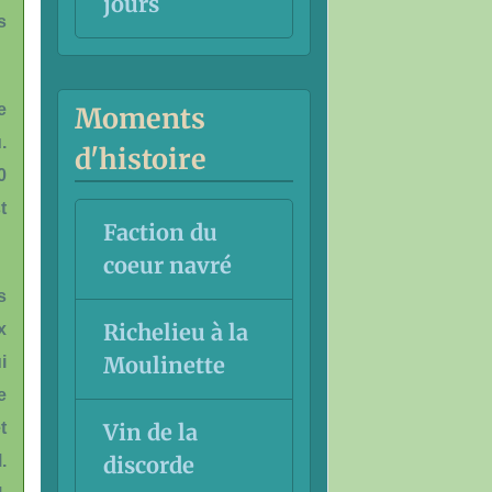
jours
s
e
Moments
.
d'histoire
0
t
Faction du
coeur navré
s
Richelieu à la
x
Moulinette
i
e
Vin de la
t
discorde
.