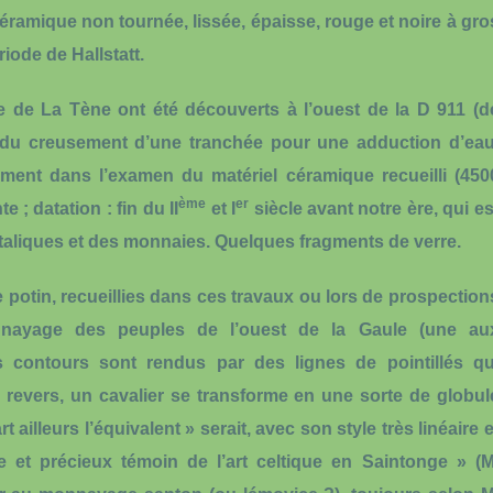
céramique
non tournée, lissée, épaisse, rouge et noire à gro
riode de Hallstatt.
e de La Tène ont été découverts à l’ouest de la D 911 (d
 du creusement d’une tranchée pour une adduction d’eau
ment dans l’examen du matériel céramique recueilli (
450
ème
er
 ; datation : fin du II
et I
siècle avant notre ère, qui es
italiques et des monnaies. Quelques
fragments de verre
.
e potin, recueillies dans ces travaux ou lors de prospection
onnayage des peuples de l’ouest de la Gaule (une au
s contours sont rendus par des lignes de pointillés qu
au revers, un cavalier se transforme en une sorte de globul
ailleurs l’équivalent » serait, avec son style très linéaire e
e et précieux témoin de l’art celtique en Saintonge » (M