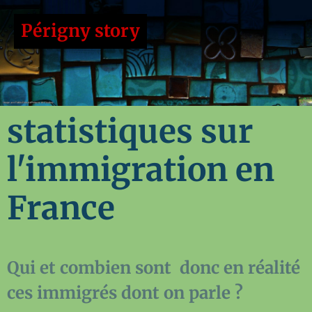
Périgny story
statistiques sur
l'immigration en
France
Qui et combien sont donc en réalité
ces immigrés dont on parle ?