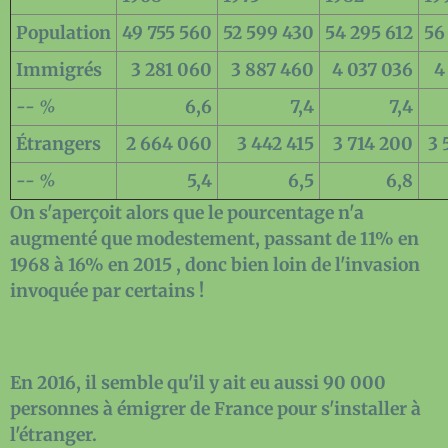
Population
49 755 560
52 599 430
54 295 612
56
Immigrés
3 281 060
3 887 460
4 037 036
4
-- %
6,6
7,4
7,4
Étrangers
2 664 060
3 442 415
3 714 200
3 
-- %
5,4
6,5
6,8
On s'aperçoit alors que le pourcentage n'a
augmenté que modestement, passant de 11% en
1968 à 16% en 2015 , donc bien loin de l'invasion
invoquée par certains !
En 2016, il semble qu'il y ait eu aussi 90 000
personnes à émigrer de France pour s'installer à
l'étranger.