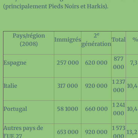
(principalement Pieds Noirs et Harkis).
e
Pays/région
2
Immigrés
Total
(2008)
génération
877
Espagne
257 000
620 000
7,
000
1 237
Italie
317 000
920 000
10,
000
1 241
Portugal
58 1000
660 000
10,
000
Autres pays de
1 573
653 000
920 000
13,
l'UE 27
000