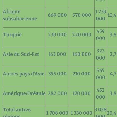
Afrique
1 239
669 000
570 000
10,
subsaharienne
000
459
Turquie
239 000
220 000
3,
000
323
Asie du Sud-Est
163 000
160 000
2,
000
565
Autres pays d'Asie
355 000
210 000
4,
000
452
Amérique/Océanie
282 000
170 000
3,
000
Total autres
3 038
1 708 000
1 330 000
25,
régions
000