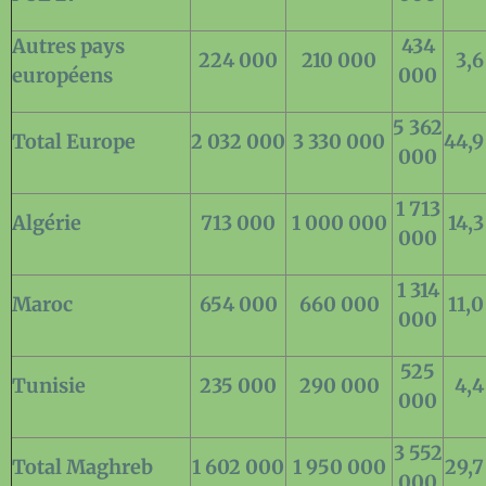
Autres pays
434
224 000
210 000
3,
européens
000
5 362
Total Europe
2 032 000
3 330 000
44,
000
1 713
Algérie
713 000
1 000 000
14,
000
1 314
Maroc
654 000
660 000
11,
000
525
Tunisie
235 000
290 000
4,
000
3 552
Total Maghreb
1 602 000
1 950 000
29,
000