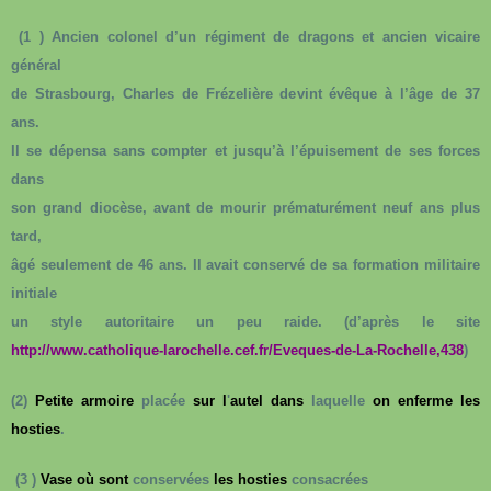
(1 )
Ancien colonel d’un régiment de dragons et ancien vicaire
général
de Strasbourg, Charles de Frézelière devint évêque à l’âge de 37
ans.
Il se dépensa sans compter et jusqu’à l’épuisement de ses forces
dans
son grand diocèse, avant de mourir prématurément neuf ans plus
tard,
âgé seulement de 46 ans. Il avait conservé de sa formation militaire
initiale
un style autoritaire un peu raide. (d’après le site
http://www.catholique-larochelle.cef.fr/Eveques-de-La-Rochelle,438
)
(2)
Petite
armoire
placée
sur
l
'
autel
dans
laquelle
on
enferme
les
hosties
.
(3 )
Vase
où
sont
conservées
les
hosties
consacrées