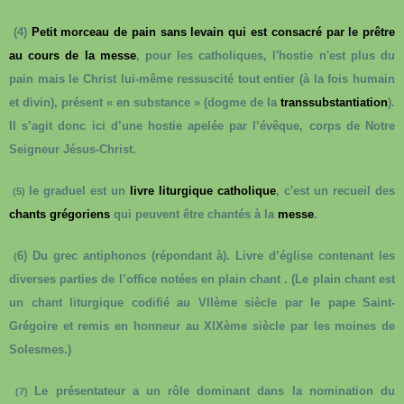
(4)
Petit
morceau
de
pain
sans
levain
qui
est
consacré
par
le
prêtre
au
cours
de
la
messe
, pour les catholiques, l'hostie n'est plus du
pain mais le Christ lui-même ressuscité tout entier (à la fois humain
et divin), présent « en substance » (dogme de la
transsubstantiation
).
Il s’agit donc ici d’une hostie apelée par l’évêque, corps de Notre
Seigneur Jésus-Christ.
le graduel est un
livre liturgique
catholique
, c'est un recueil des
(5)
chants grégoriens
qui peuvent être chantés à la
messe
.
6) Du grec antiphonos (répondant à). Livre d’église contenant les
(
diverses parties de l’office notées en plain chant . (Le plain chant est
un chant liturgique codifié au VIIème siècle par le pape Saint-
Grégoire et remis en honneur au XIXème siècle par les moines de
Solesmes.)
Le présentateur a un rôle dominant dans la nomination du
(7)