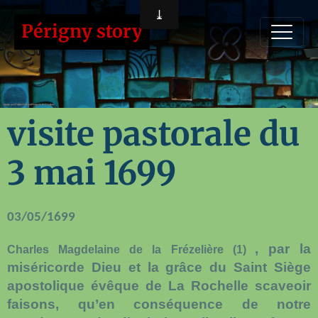
Périgny story
visite pastorale du
3 mai 1699
03/05/1699
, par la
Charles Magdelaine de la Frézelière (1)
miséricorde Dieu et la grâce du Saint Siège
apostolique évêque de La Rochelle scaveoir
faisons, qu’en conséquence de notre