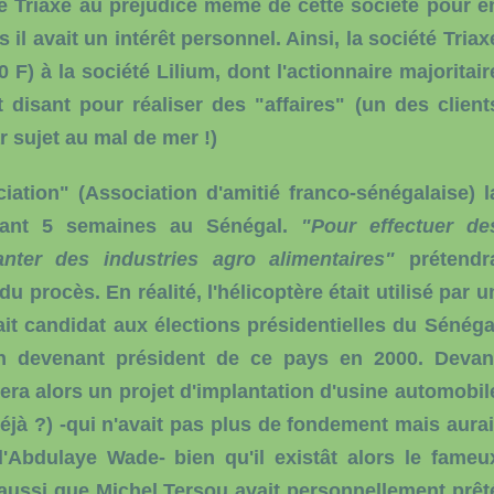
iété Triaxe au préjudice même de cette société pour e
 il avait un intérêt personnel. Ainsi, la société Triax
 F) à la société Lilium, dont l'actionnaire majoritair
it disant pour réaliser des "affaires" (un des client
r sujet au mal de mer !)
iation" (Association d'amitié franco-sénégalaise) l
ndant 5 semaines au Sénégal.
"Pour effectuer de
nter des industries agro alimentaires"
prétendr
 procès. En réalité, l'hélicoptère était utilisé par u
it candidat aux élections présidentielles du Sénéga
en devenant président de ce pays en 2000. Devan
era alors un projet d'implantation d'usine automobil
éjà ?) -qui n'avait pas plus de fondement mais aurai
 d'Abdulaye Wade- bien qu'il existât alors le fameu
r aussi que Michel Tersou avait personnellement prêt