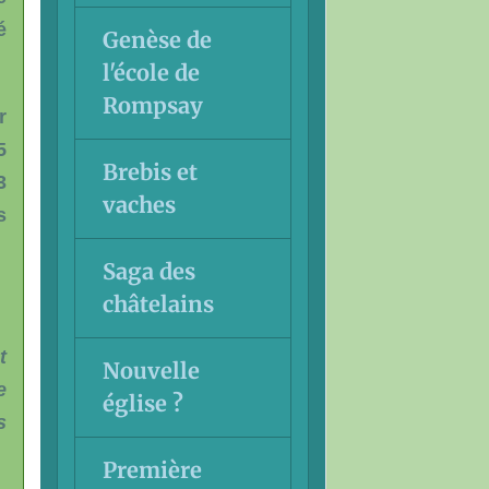
é
Genèse de
l'école de
Rompsay
r
5
Brebis et
3
vaches
s
Saga des
châtelains
t
Nouvelle
e
église ?
s
Première