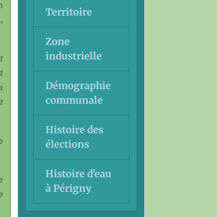
n
Territoire
,
Zone
industrielle
t
t
Démographie
a
communale
t
Histoire des
e
élections
Histoire d'eau
e
à Périgny
e