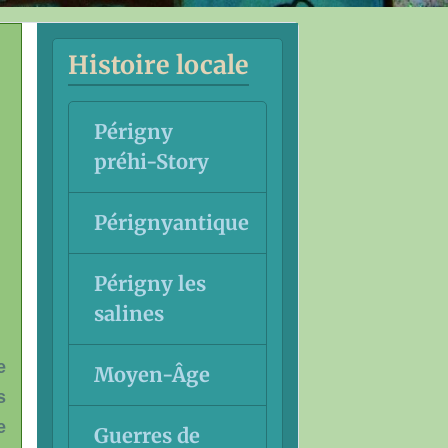
Histoire locale
Périgny
préhi-Story
Pérignyantique
Périgny les
salines
e
Moyen-Âge
s
e
Guerres de