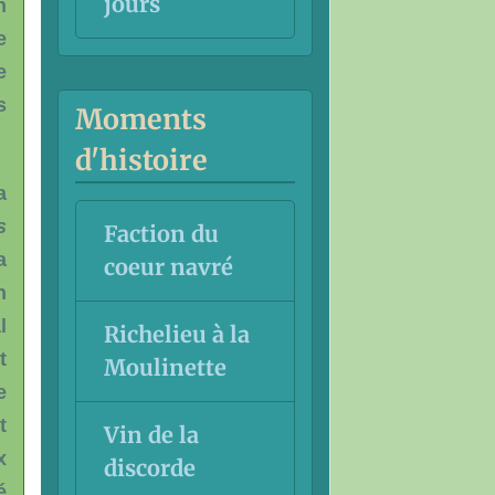
jours
n
e
e
s
Moments
d'histoire
a
s
Faction du
a
coeur navré
n
l
Richelieu à la
t
Moulinette
e
t
Vin de la
x
discorde
é