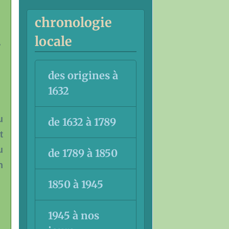
chronologie
locale
.
des origines à
1632
u
de 1632 à 1789
t
u
de 1789 à 1850
n
1850 à 1945
1945 à nos