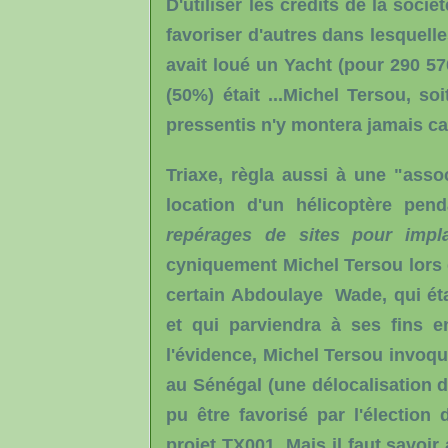
D'utiliser les crédits de la soc
favoriser d'autres dans lesquelles
avait loué un Yacht (pour 290 570
(50%) était ...Michel Tersou, so
pressentis n'y montera jamais ca
Triaxe, règla aussi à une "assoc
location d'un hélicoptère pe
repérages de sites pour impla
cyniquement Michel Tersou lors du
certain Abdoulaye Wade, qui éta
et qui parviendra à ses fins 
l'évidence, Michel Tersou invoqu
au Sénégal (une délocalisation d
pu être favorisé par l'élection
projet TX001. Mais il faut savoi