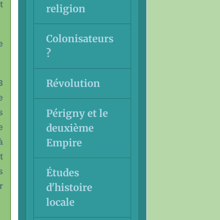
t
religion
Colonisateurs
e
?
Révolution
3
e
Périgny et le
s
deuxième
e
Empire
à
t
Études
s
d'histoire
r
locale