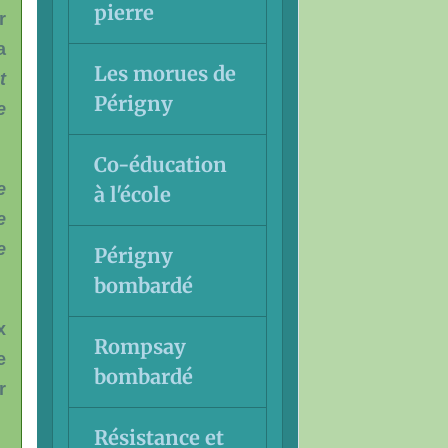
pierre
r
a
Les morues de
t
Périgny
e
Co-éducation
e
à l'école
e
e
Périgny
bombardé
x
Rompsay
e
bombardé
r
Résistance et