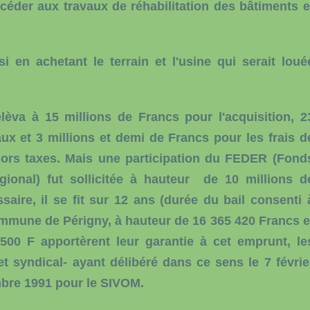
océder aux travaux de réhabilitation des bâtiments e
i en achetant le terrain et l'usine qui serait loué
élèva à 15 millions de Francs pour l'acquisition, 2
ux et 3 millions et demi de Francs pour les frais d
 hors taxes. Mais une participation du FEDER (Fond
ional) fut sollicitée à hauteur de 10 millions d
aire, il se fit sur 12 ans (durée du bail consenti 
commune de Périgny, à hauteur de 16 365 420 Francs e
00 F apportèrent leur garantie à cet emprunt, le
t syndical- ayant délibéré dans ce sens le 7 févrie
mbre 1991 pour le SIVOM.